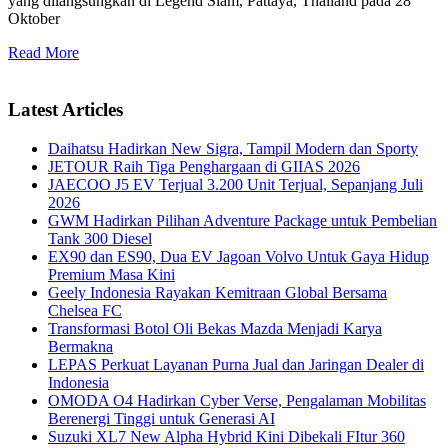
yang dilangsungkan di Legend Siam, Pattaya, Thailand pada 28
Oktober
Read More
Latest Articles
Daihatsu Hadirkan New Sigra, Tampil Modern dan Sporty
JETOUR Raih Tiga Penghargaan di GIIAS 2026
JAECOO J5 EV Terjual 3.200 Unit Terjual, Sepanjang Juli
2026
GWM Hadirkan Pilihan Adventure Package untuk Pembelian
Tank 300 Diesel
EX90 dan ES90, Dua EV Jagoan Volvo Untuk Gaya Hidup
Premium Masa Kini
Geely Indonesia Rayakan Kemitraan Global Bersama
Chelsea FC
Transformasi Botol Oli Bekas Mazda Menjadi Karya
Bermakna
LEPAS Perkuat Layanan Purna Jual dan Jaringan Dealer di
Indonesia
OMODA O4 Hadirkan Cyber Verse, Pengalaman Mobilitas
Berenergi Tinggi untuk Generasi AI
Suzuki XL7 New Alpha Hybrid Kini Dibekali FItur 360