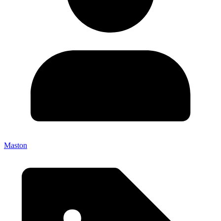
Maston