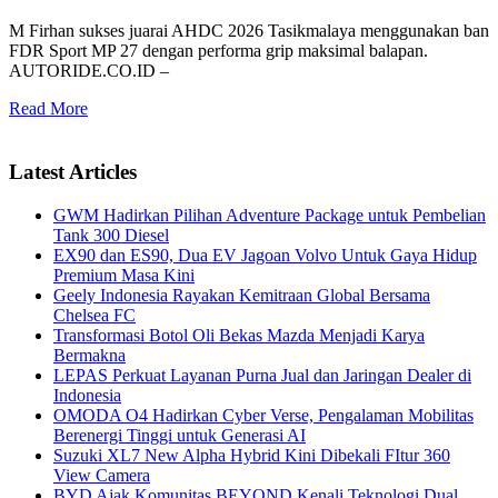
M Firhan sukses juarai AHDC 2026 Tasikmalaya menggunakan ban
FDR Sport MP 27 dengan performa grip maksimal balapan.
AUTORIDE.CO.ID –
Read More
Latest Articles
GWM Hadirkan Pilihan Adventure Package untuk Pembelian
Tank 300 Diesel
EX90 dan ES90, Dua EV Jagoan Volvo Untuk Gaya Hidup
Premium Masa Kini
Geely Indonesia Rayakan Kemitraan Global Bersama
Chelsea FC
Transformasi Botol Oli Bekas Mazda Menjadi Karya
Bermakna
LEPAS Perkuat Layanan Purna Jual dan Jaringan Dealer di
Indonesia
OMODA O4 Hadirkan Cyber Verse, Pengalaman Mobilitas
Berenergi Tinggi untuk Generasi AI
Suzuki XL7 New Alpha Hybrid Kini Dibekali FItur 360
View Camera
BYD Ajak Komunitas BEYOND Kenali Teknologi Dual