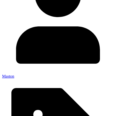
Maston