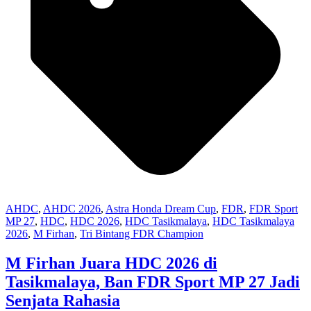
AHDC
,
AHDC 2026
,
Astra Honda Dream Cup
,
FDR
,
FDR Sport
MP 27
,
HDC
,
HDC 2026
,
HDC Tasikmalaya
,
HDC Tasikmalaya
2026
,
M Firhan
,
Tri Bintang FDR Champion
M Firhan Juara HDC 2026 di
Tasikmalaya, Ban FDR Sport MP 27 Jadi
Senjata Rahasia