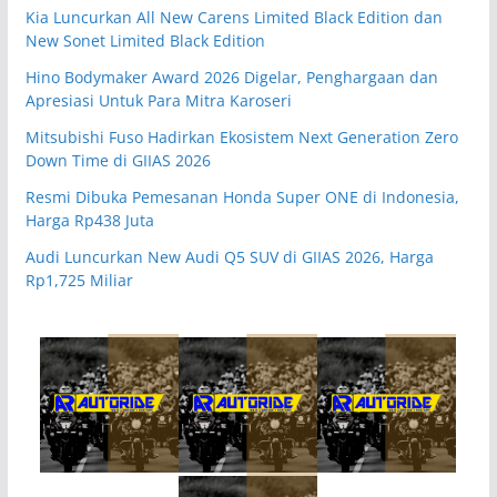
Kia Luncurkan All New Carens Limited Black Edition dan
New Sonet Limited Black Edition
Hino Bodymaker Award 2026 Digelar, Penghargaan dan
Apresiasi Untuk Para Mitra Karoseri
Mitsubishi Fuso Hadirkan Ekosistem Next Generation Zero
Down Time di GIIAS 2026
Resmi Dibuka Pemesanan Honda Super ONE di Indonesia,
Harga Rp438 Juta
Audi Luncurkan New Audi Q5 SUV di GIIAS 2026, Harga
Rp1,725 Miliar