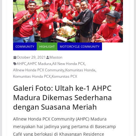
COMMUNITY
HIGHLIGHT
MOTORCYCLE COMMUNITY
October 29, 2021
Maston
AHPC
,
AHPC Madura
,
All New Honda PCX
,
Allnew Honda PCX Community
,
Komunitas Honda
,
Komunitas Honda PCX
,
Komunitas PCX
Galeri Foto: Ultah ke-1 AHPC
Madura Dikemas Sederhana
dengan Suasana Meriah
Allnew Honda PCX Community (AHPC) Madura
merayakan hai jadinya yang pertama di Basecamp
Café yang berlokasi di Khayangan Residence