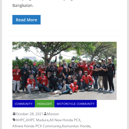
Bangkalan.
Read More
COMMUNITY
HIGHLIGHT
MOTORCYCLE COMMUNITY
October 28, 2021
Maston
AHPC
,
AHPC Madura
,
All New Honda PCX
,
Allnew Honda PCX Community
,
Komunitas Honda
,