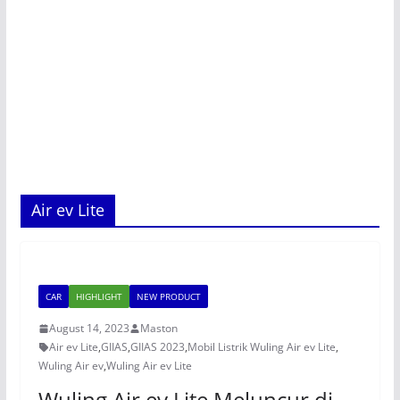
Air ev Lite
CAR
HIGHLIGHT
NEW PRODUCT
August 14, 2023
Maston
Air ev Lite
,
GIIAS
,
GIIAS 2023
,
Mobil Listrik Wuling Air ev Lite
,
Wuling Air ev
,
Wuling Air ev Lite
Wuling Air ev Lite Meluncur di