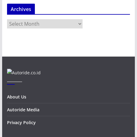
Archives
A
r
c
h
i
v
e
s
_______
About Us
Autoride Media
Privacy Policy