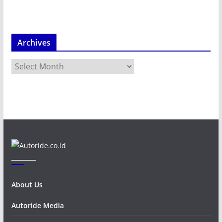
Archives
A
r
c
h
i
v
e
s
_______
About Us
Autoride Media