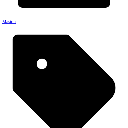
Maston