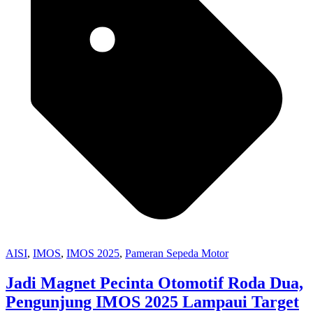
AISI
,
IMOS
,
IMOS 2025
,
Pameran Sepeda Motor
Jadi Magnet Pecinta Otomotif Roda Dua,
Pengunjung IMOS 2025 Lampaui Target