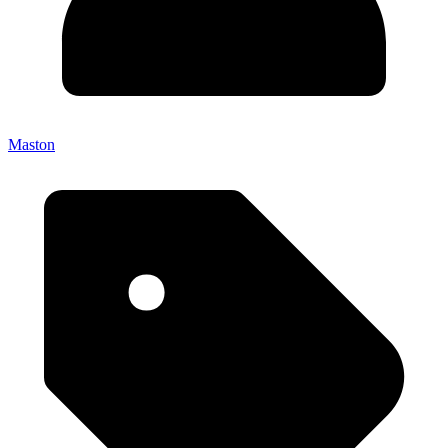
Maston