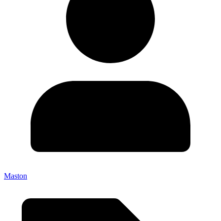
Maston