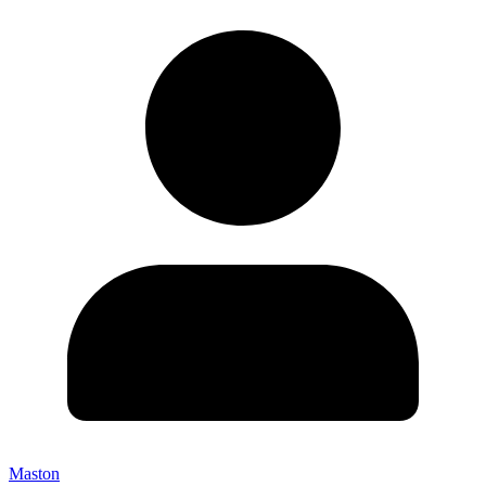
Maston