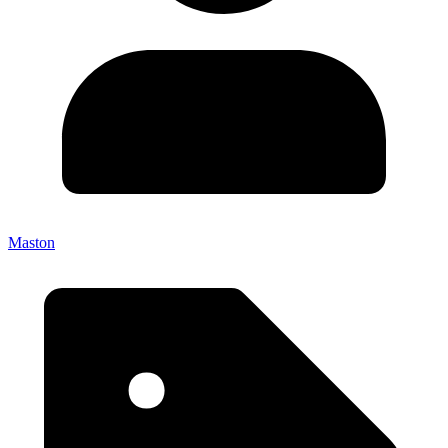
Maston