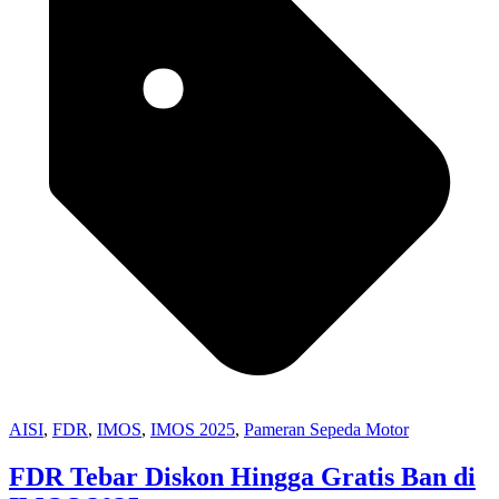
AISI
,
FDR
,
IMOS
,
IMOS 2025
,
Pameran Sepeda Motor
FDR Tebar Diskon Hingga Gratis Ban di