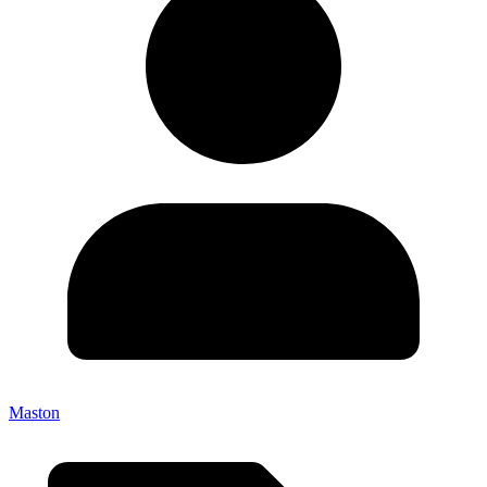
Maston