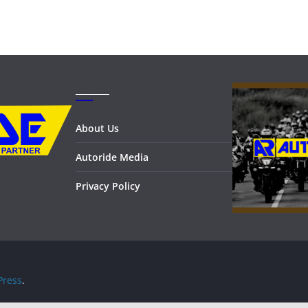
_______
About Us
Autoride Media
Privacy Policy
ress
.