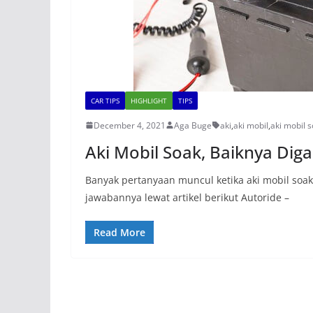
CAR TIPS
HIGHLIGHT
TIPS
December 4, 2021
Aga Buge
aki
,
aki mobil
,
aki mobil 
Aki Mobil Soak, Baiknya Dig
Banyak pertanyaan muncul ketika aki mobil soak
jawabannya lewat artikel berikut Autoride –
Read More