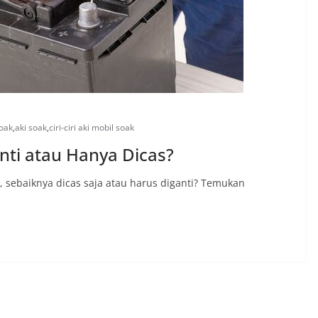
soak
,
aki soak
,
ciri-ciri aki mobil soak
anti atau Hanya Dicas?
, sebaiknya dicas saja atau harus diganti? Temukan