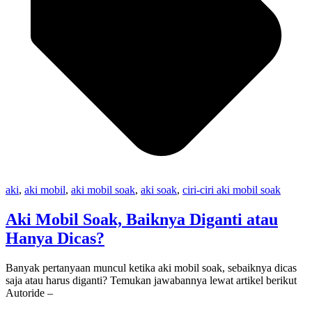
aki
,
aki mobil
,
aki mobil soak
,
aki soak
,
ciri-ciri aki mobil soak
Aki Mobil Soak, Baiknya Diganti atau
Hanya Dicas?
Banyak pertanyaan muncul ketika aki mobil soak, sebaiknya dicas
saja atau harus diganti? Temukan jawabannya lewat artikel berikut
Autoride –