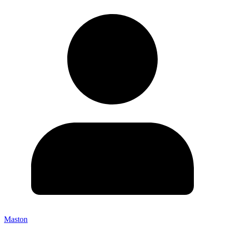
Maston