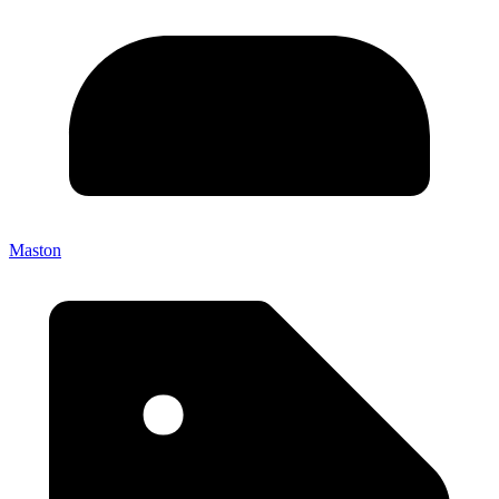
Maston