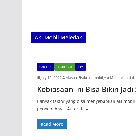
Aki Mobil Meledak
CAR TIPS
HIGHLIGHT
TIPS
July 15, 2022
Maston
aki
,
aki mobil
,
Aki Mobil Meledak
,
Kebiasaan Ini Bisa Bikin Jad
Banyak faktor yang bisa menyebabkan aki mobil 
penyebabnya. Autoride –
Read More