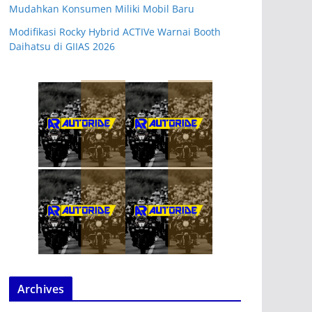
Mudahkan Konsumen Miliki Mobil Baru
Modifikasi Rocky Hybrid ACTIVe Warnai Booth
Daihatsu di GIIAS 2026
Archives