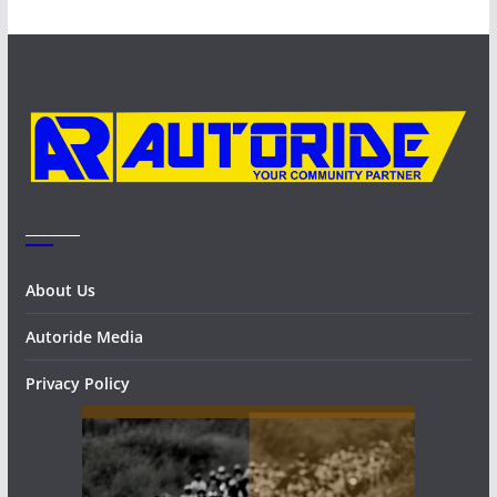
i
v
e
s
_______
About Us
Autoride Media
Privacy Policy