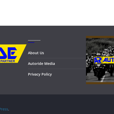
_______
About Us
Autoride Media
Privacy Policy
ress
.