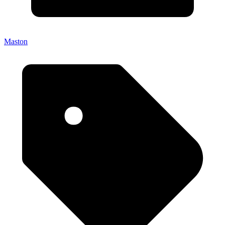
Maston