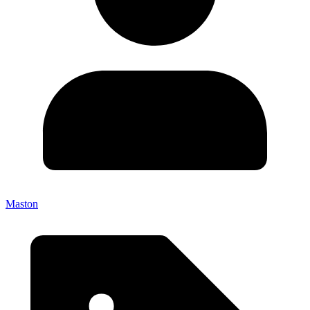
Maston