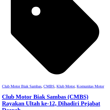
Club Motor Biak Sambas
,
CMBS
,
Klub Motor
,
Komunitas Motor
Club Motor Biak Sambas (CMBS)
Rayakan Ultah ke-12, Dihadiri Pejabat
Daerah