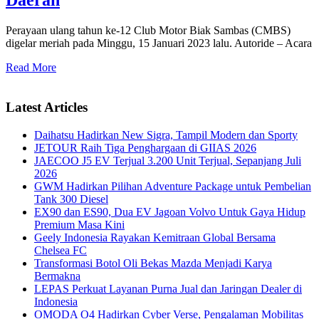
Perayaan ulang tahun ke-12 Club Motor Biak Sambas (CMBS)
digelar meriah pada Minggu, 15 Januari 2023 lalu. Autoride – Acara
Read More
Latest Articles
Daihatsu Hadirkan New Sigra, Tampil Modern dan Sporty
JETOUR Raih Tiga Penghargaan di GIIAS 2026
JAECOO J5 EV Terjual 3.200 Unit Terjual, Sepanjang Juli
2026
GWM Hadirkan Pilihan Adventure Package untuk Pembelian
Tank 300 Diesel
EX90 dan ES90, Dua EV Jagoan Volvo Untuk Gaya Hidup
Premium Masa Kini
Geely Indonesia Rayakan Kemitraan Global Bersama
Chelsea FC
Transformasi Botol Oli Bekas Mazda Menjadi Karya
Bermakna
LEPAS Perkuat Layanan Purna Jual dan Jaringan Dealer di
Indonesia
OMODA O4 Hadirkan Cyber Verse, Pengalaman Mobilitas