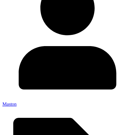
Maston