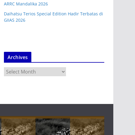
ARRC Mandalika 2026
Daihatsu Terios Special Edition Hadir Terbatas di
GIIAS 2026
Archives
A
r
c
h
i
v
e
s