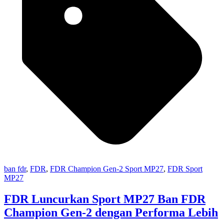
ban fdr
,
FDR
,
FDR Champion Gen-2 Sport MP27
,
FDR Sport
MP27
FDR Luncurkan Sport MP27 Ban FDR
Champion Gen-2 dengan Performa Lebih