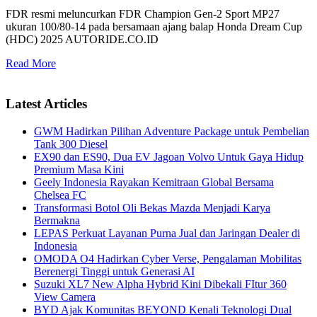
FDR resmi meluncurkan FDR Champion Gen-2 Sport MP27
ukuran 100/80-14 pada bersamaan ajang balap Honda Dream Cup
(HDC) 2025 AUTORIDE.CO.ID
Read More
Latest Articles
GWM Hadirkan Pilihan Adventure Package untuk Pembelian
Tank 300 Diesel
EX90 dan ES90, Dua EV Jagoan Volvo Untuk Gaya Hidup
Premium Masa Kini
Geely Indonesia Rayakan Kemitraan Global Bersama
Chelsea FC
Transformasi Botol Oli Bekas Mazda Menjadi Karya
Bermakna
LEPAS Perkuat Layanan Purna Jual dan Jaringan Dealer di
Indonesia
OMODA O4 Hadirkan Cyber Verse, Pengalaman Mobilitas
Berenergi Tinggi untuk Generasi AI
Suzuki XL7 New Alpha Hybrid Kini Dibekali FItur 360
View Camera
BYD Ajak Komunitas BEYOND Kenali Teknologi Dual