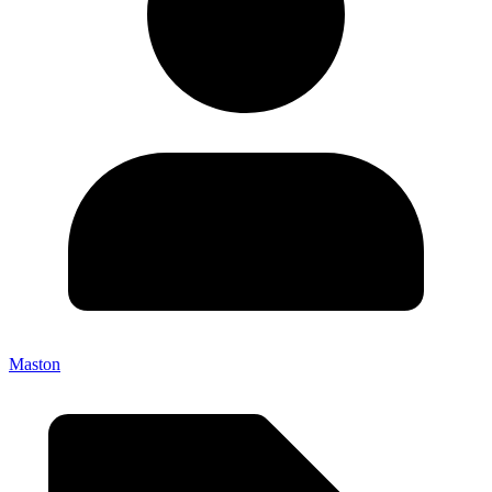
Maston