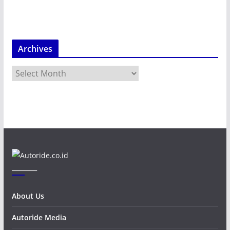
Archives
A
r
c
h
i
v
e
s
_______
About Us
Autoride Media