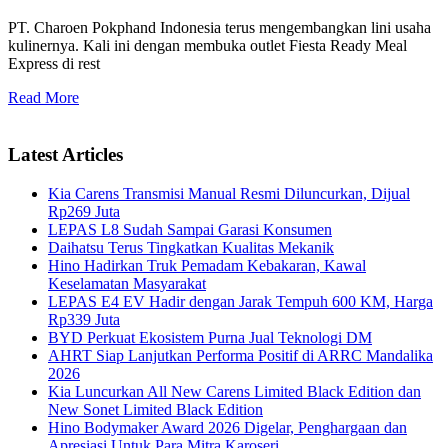
PT. Charoen Pokphand Indonesia terus mengembangkan lini usaha
kulinernya. Kali ini dengan membuka outlet Fiesta Ready Meal
Express di rest
Read More
Latest Articles
Kia Carens Transmisi Manual Resmi Diluncurkan, Dijual
Rp269 Juta
LEPAS L8 Sudah Sampai Garasi Konsumen
Daihatsu Terus Tingkatkan Kualitas Mekanik
Hino Hadirkan Truk Pemadam Kebakaran, Kawal
Keselamatan Masyarakat
LEPAS E4 EV Hadir dengan Jarak Tempuh 600 KM, Harga
Rp339 Juta
BYD Perkuat Ekosistem Purna Jual Teknologi DM
AHRT Siap Lanjutkan Performa Positif di ARRC Mandalika
2026
Kia Luncurkan All New Carens Limited Black Edition dan
New Sonet Limited Black Edition
Hino Bodymaker Award 2026 Digelar, Penghargaan dan
Apresiasi Untuk Para Mitra Karoseri