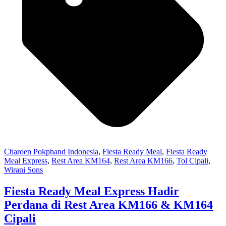
Charoen Pokphand Indonesia
,
Fiesta Ready Meal
,
Fiesta Ready
Meal Express
,
Rest Area KM164
,
Rest Area KM166
,
Tol Cipali
,
Wirani Sons
Fiesta Ready Meal Express Hadir
Perdana di Rest Area KM166 & KM164
Cipali