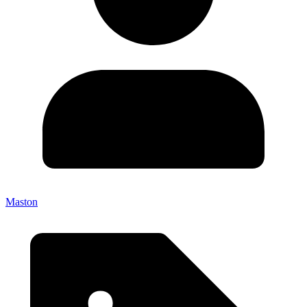
Maston