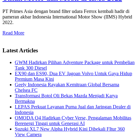
PT Primes Asia dengan brand filter udara Ferrox kembali hadir di
pameran akbar Indonesia International Motor Show (IIMS) Hybrid
2022.
Read More
Latest Articles
GWM Hadirkan Pilihan Adventure Package untuk Pembelian
Tank 300 Diesel
EX90 dan ES90, Dua EV Jagoan Volvo Untuk Gaya Hidup
Premium Masa Kini
Geely Indonesia Rayakan Kemitraan Global Bersama
Chelsea FC
Transformasi Botol Oli Bekas Mazda Menjadi Karya
Bermakna
LEPAS Perkuat Layanan Purna Jual dan Jaringan Dealer di
Indonesia
OMODA O4 Hadirkan Cyber Verse, Pengalaman Mobilitas
Berenergi Tinggi untuk Generasi AI
Suzuki XL7 New Alpha Hybrid Kini Dibekali FItur 360
View Camera