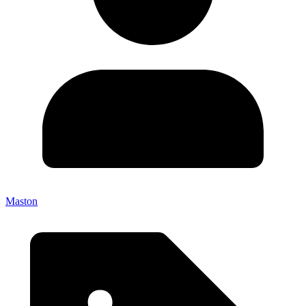
Maston