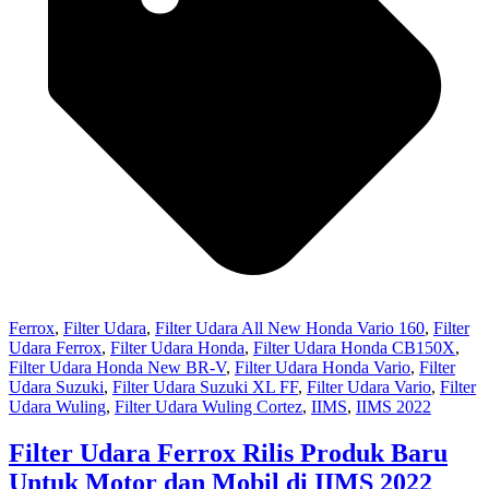
Ferrox
,
Filter Udara
,
Filter Udara All New Honda Vario 160
,
Filter
Udara Ferrox
,
Filter Udara Honda
,
Filter Udara Honda CB150X
,
Filter Udara Honda New BR-V
,
Filter Udara Honda Vario
,
Filter
Udara Suzuki
,
Filter Udara Suzuki XL FF
,
Filter Udara Vario
,
Filter
Udara Wuling
,
Filter Udara Wuling Cortez
,
IIMS
,
IIMS 2022
Filter Udara Ferrox Rilis Produk Baru
Untuk Motor dan Mobil di IIMS 2022