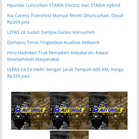
Hyundai Luncurkan STARIA Electric dan STARIA Hybrid
Kia Carens Transmisi Manual Resmi Diluncurkan, Dijual
Rp269 Juta
LEPAS L8 Sudah Sampai Garasi Konsumen
Daihatsu Terus Tingkatkan Kualitas Mekanik
Hino Hadirkan Truk Pemadam Kebakaran, Kawal
Keselamatan Masyarakat
LEPAS E4 EV Hadir dengan Jarak Tempuh 600 KM, Harga
Rp339 Juta