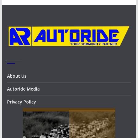
i
v
e
s
_______
About Us
Autoride Media
Privacy Policy