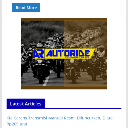
Read More
Latest Articles
Kia Carens Transmisi Manual Resmi Diluncurkan, Dijual
Rp269 Juta