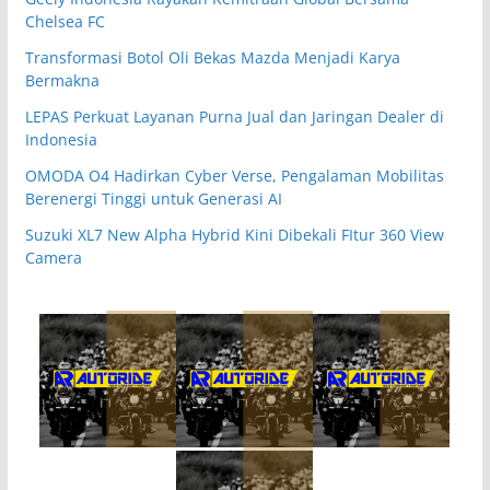
Chelsea FC
Transformasi Botol Oli Bekas Mazda Menjadi Karya
Bermakna
LEPAS Perkuat Layanan Purna Jual dan Jaringan Dealer di
Indonesia
OMODA O4 Hadirkan Cyber Verse, Pengalaman Mobilitas
Berenergi Tinggi untuk Generasi AI
Suzuki XL7 New Alpha Hybrid Kini Dibekali FItur 360 View
Camera