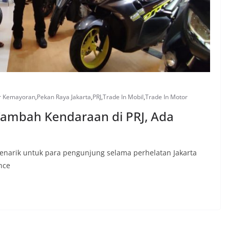
ir Kemayoran
,
Pekan Raya Jakarta
,
PRJ
,
Trade In Mobil
,
Trade In Motor
 Tambah Kendaraan di PRJ, Ada
narik untuk para pengunjung selama perhelatan Jakarta
nce