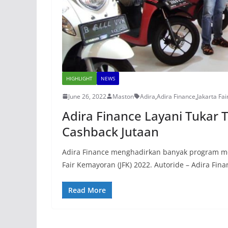
HIGHLIGHT
NEWS
June 26, 2022
Maston
Adira
,
Adira Finance
,
Jakarta Fa
Adira Finance Layani Tukar
Cashback Jutaan
Adira Finance menghadirkan banyak program me
Fair Kemayoran (JFK) 2022. Autoride – Adira Fina
Read More