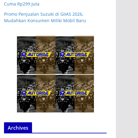
Cuma Rp299 Juta
Promo Penjualan Suzuki di GIIAS 2026,
Mudahkan Konsumen Miliki Mobil Baru
Archives