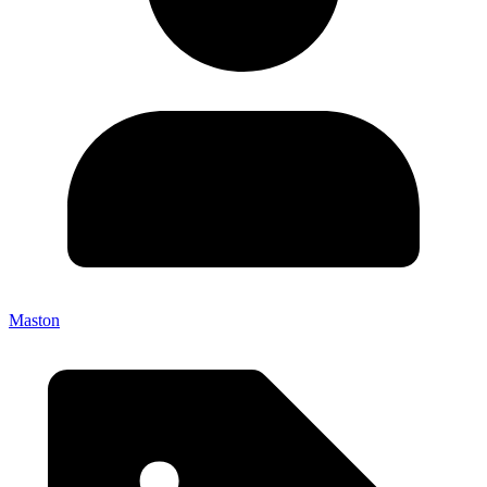
Maston