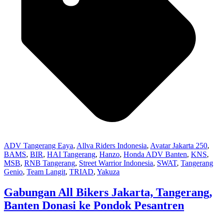
ADV Tangerang Eaya
,
Allva Riders Indonesia
,
Avatar Jakarta 250
,
BAMS
,
BIR
,
HAI Tangerang
,
Hanzo
,
Honda ADV Banten
,
KNS
,
MSB
,
RNB Tangerang
,
Street Warrior Indonesia
,
SWAT
,
Tangerang
Genio
,
Team Langit
,
TRIAD
,
Yakuza
Gabungan All Bikers Jakarta, Tangerang,
Banten Donasi ke Pondok Pesantren