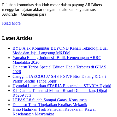
Puluhan komunitas dan klub motor dalam payung All Bikers
menggelar hajatan akbar dengan melakukan kegiatan sosial.
Autoride – Gabungan para
Read More
Latest Articles
BYD Ajak Komunitas BEYOND Kenali Teknologi Dual
Mode dan Jajal Langsung M6 DM
Yamaha Racing Indonesia Bidik Kemenangan ARRC
Mandalika 2026
Daihatsu Terios Special Edition Hadir Terbatas di GIIAS
2026
Canggih, JAECOO J7 SHS-P SIVP Bisa Datang & Cari
Parkir Sendiri Tanpa Sopir
Hyundai Luncurkan STARIA Electric dan STARIA Hybrid
Kia Carens Transmisi Manual Resmi Diluncurkan, Dijual
Rp269 Juta
LEPAS L8 Sudah Sampai Garasi Konsumen
Daihatsu Terus Tingkatkan Kualitas Mekanik
Hino Hadirkan Truk Pemadam Kebakaran, Kawal
Keselamatan Masyarakat