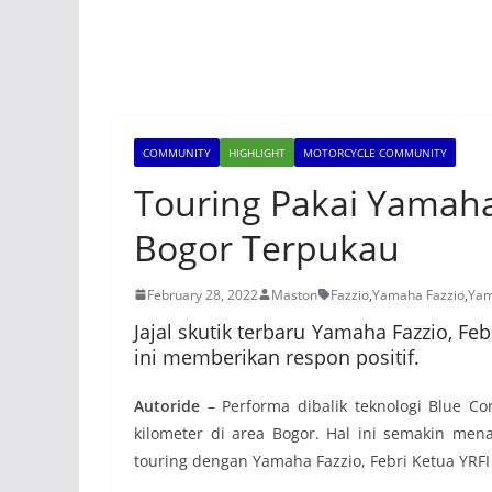
COMMUNITY
HIGHLIGHT
MOTORCYCLE COMMUNITY
Touring Pakai Yamaha 
Bogor Terpukau
February 28, 2022
Maston
Fazzio
,
Yamaha Fazzio
,
Yam
Jajal skutik terbaru Yamaha Fazzio, F
ini memberikan respon positif.
Autoride
– Performa dibalik teknologi Blue Co
kilometer di area Bogor. Hal ini semakin me
touring dengan Yamaha Fazzio, Febri Ketua YRF