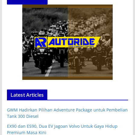
Latest Articles
GWM Hadirkan Pilihan Adventure Package untuk Pembelian
Tank 300 Diesel
EX90 dan ES90, Dua EV Jagoan Volvo Untuk Gaya Hidup
Premium Masa Kini