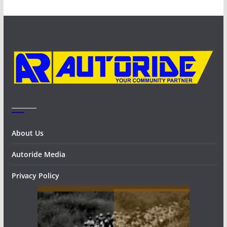
i
v
e
s
_______
About Us
Autoride Media
Privacy Policy