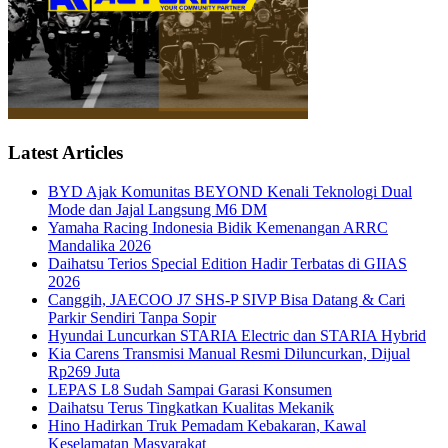
Latest Articles
BYD Ajak Komunitas BEYOND Kenali Teknologi Dual
Mode dan Jajal Langsung M6 DM
Yamaha Racing Indonesia Bidik Kemenangan ARRC
Mandalika 2026
Daihatsu Terios Special Edition Hadir Terbatas di GIIAS
2026
Canggih, JAECOO J7 SHS-P SIVP Bisa Datang & Cari
Parkir Sendiri Tanpa Sopir
Hyundai Luncurkan STARIA Electric dan STARIA Hybrid
Kia Carens Transmisi Manual Resmi Diluncurkan, Dijual
Rp269 Juta
LEPAS L8 Sudah Sampai Garasi Konsumen
Daihatsu Terus Tingkatkan Kualitas Mekanik
Hino Hadirkan Truk Pemadam Kebakaran, Kawal
Keselamatan Masyarakat