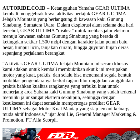
AUTORIDE.CO.ID
– Ketangguhan Yamaha GEAR ULTIMA
kembali menggebrak lewat aktivitas bertajuk GEAR ULTIMA
Jelajah Mountain yang berlangsung di kawasan kaki Gunung
Sinabung, Sumatera Utara. Dalam eksplorasi alam selama dua hari
tersebut, GEAR ULTIMA “disiksa” untuk melibas jalur ekstrem
menuju kawasan sabana Gunung Sinabung yang berada di
ketinggian sekitar 1.500 mdpl dengan karakter jalan penuh batu
besar, lumpur licin, tanjakan curam, hingga guyuran hujan deras
sepanjang perjalanan berangkat.
“Aktivitas GEAR ULTIMA Jelajah Mountain ini secara khusus
kami adakan untuk kembali membuktikan skutik ini merupakan
motor yang kuat, praktis, dan selalu bisa menemani segala bentuk
mobilitas pengendaranya berkat ragam fitur unggulan canggih dan
praktis bahkan kualitas rangkanya yang terbukti kuat untuk
menerjang area Sabana kaki Gunung Sinabung yang sudah terkenal
memiliki jalur sangat ekstrem sekalipun, sehingga dengan
kesuksesan ini dapat semakin mempertegas predikat GEAR
ULTIMA sebagai Motor Kuat Mantap yang siap temani keluarga
muda aktif Indonesia,” ujar Joni Lie, General Manager Marketing &
Promotion, PT Alfa Scorpii.