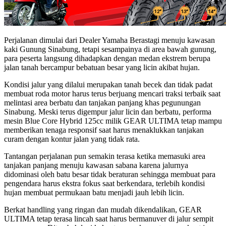
Perjalanan dimulai dari Dealer Yamaha Berastagi menuju kawasan
kaki Gunung Sinabung, tetapi sesampainya di area bawah gunung,
para peserta langsung dihadapkan dengan medan ekstrem berupa
jalan tanah bercampur bebatuan besar yang licin akibat hujan.
Kondisi jalur yang dilalui merupakan tanah becek dan tidak padat
membuat roda motor harus terus berjuang mencari traksi terbaik saat
melintasi area berbatu dan tanjakan panjang khas pegunungan
Sinabung. Meski terus digempur jalur licin dan berbatu, performa
mesin Blue Core Hybrid 125cc milik GEAR ULTIMA tetap mampu
memberikan tenaga responsif saat harus menaklukkan tanjakan
curam dengan kontur jalan yang tidak rata.
Tantangan perjalanan pun semakin terasa ketika memasuki area
tanjakan panjang menuju kawasan sabana karena jalurnya
didominasi oleh batu besar tidak beraturan sehingga membuat para
pengendara harus ekstra fokus saat berkendara, terlebih kondisi
hujan membuat permukaan batu menjadi jauh lebih licin.
Berkat handling yang ringan dan mudah dikendalikan, GEAR
ULTIMA tetap terasa lincah saat harus bermanuver di jalur sempit