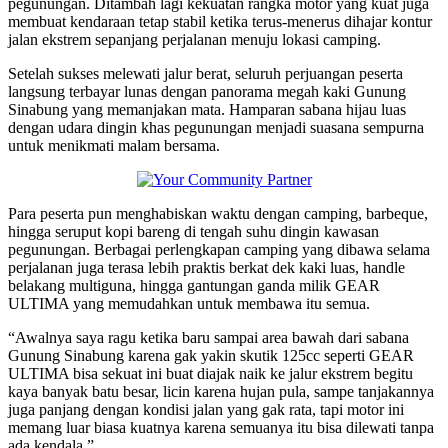
pegunungan. Ditambah lagi kekuatan rangka motor yang kuat juga
membuat kendaraan tetap stabil ketika terus-menerus dihajar kontur
jalan ekstrem sepanjang perjalanan menuju lokasi camping.
Setelah sukses melewati jalur berat, seluruh perjuangan peserta
langsung terbayar lunas dengan panorama megah kaki Gunung
Sinabung yang memanjakan mata. Hamparan sabana hijau luas
dengan udara dingin khas pegunungan menjadi suasana sempurna
untuk menikmati malam bersama.
Para peserta pun menghabiskan waktu dengan camping, barbeque,
hingga seruput kopi bareng di tengah suhu dingin kawasan
pegunungan. Berbagai perlengkapan camping yang dibawa selama
perjalanan juga terasa lebih praktis berkat dek kaki luas, handle
belakang multiguna, hingga gantungan ganda milik GEAR
ULTIMA yang memudahkan untuk membawa itu semua.
“Awalnya saya ragu ketika baru sampai area bawah dari sabana
Gunung Sinabung karena gak yakin skutik 125cc seperti GEAR
ULTIMA bisa sekuat ini buat diajak naik ke jalur ekstrem begitu
kaya banyak batu besar, licin karena hujan pula, sampe tanjakannya
juga panjang dengan kondisi jalan yang gak rata, tapi motor ini
memang luar biasa kuatnya karena semuanya itu bisa dilewati tanpa
ada kendala.”