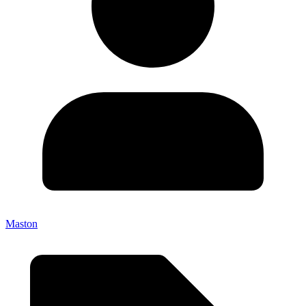
Maston