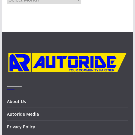
r
c
h
i
v
e
s
_______
About Us
Autoride Media
Privacy Policy