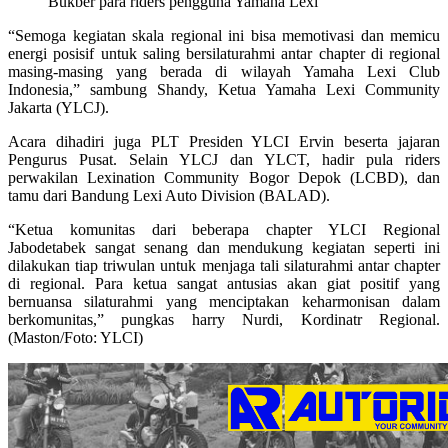
Bukber para riders pengguna Yamaha Lexi
“Semoga kegiatan skala regional ini bisa memotivasi dan memicu
energi posisif untuk saling bersilaturahmi antar chapter di regional
masing-masing yang berada di wilayah Yamaha Lexi Club
Indonesia,” sambung Shandy, Ketua Yamaha Lexi Community
Jakarta (YLCJ).
Acara dihadiri juga PLT Presiden YLCI Ervin beserta jajaran
Pengurus Pusat. Selain YLCJ dan YLCT, hadir pula riders
perwakilan Lexination Community Bogor Depok (LCBD), dan
tamu dari Bandung Lexi Auto Division (BALAD).
“Ketua komunitas dari beberapa chapter YLCI Regional
Jabodetabek sangat senang dan mendukung kegiatan seperti ini
dilakukan tiap triwulan untuk menjaga tali silaturahmi antar chapter
di regional. Para ketua sangat antusias akan giat positif yang
bernuansa silaturahmi yang menciptakan keharmonisan dalam
berkomunitas,” pungkas harry Nurdi, Kordinatr Regional.
(Maston/Foto: YLCI)