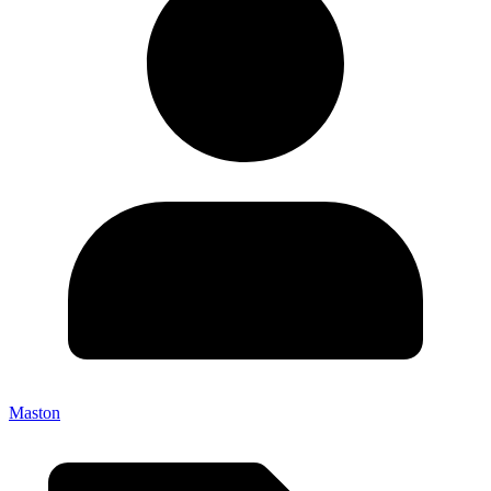
Maston