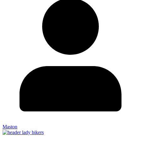
Maston