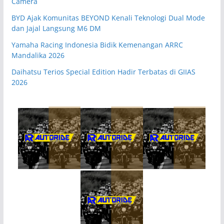
Camera
BYD Ajak Komunitas BEYOND Kenali Teknologi Dual Mode
dan Jajal Langsung M6 DM
Yamaha Racing Indonesia Bidik Kemenangan ARRC
Mandalika 2026
Daihatsu Terios Special Edition Hadir Terbatas di GIIAS
2026