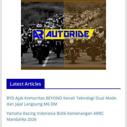
Latest Articles
BYD Ajak Komunitas BEYOND Kenali Teknologi Dual Mode
dan Jajal Langsung M6 DM
Yamaha Racing Indonesia Bidik Kemenangan ARRC
Mandalika 2026