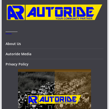
s
_______
About Us
Autoride Media
Privacy Policy