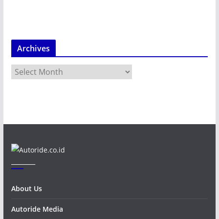
Archives
A
r
c
h
i
v
e
s
_______
About Us
Autoride Media