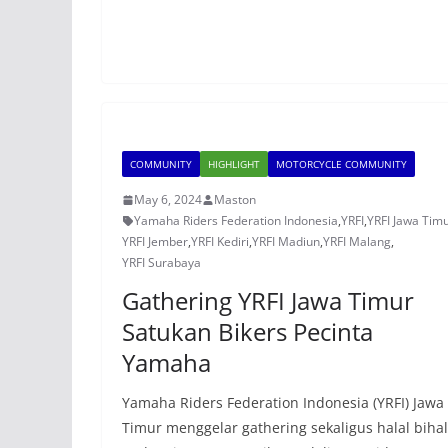
COMMUNITY
HIGHLIGHT
MOTORCYCLE COMMUNITY
May 6, 2024
Maston
Yamaha Riders Federation Indonesia
,
YRFI
,
YRFI Jawa Tim
YRFI Jember
,
YRFI Kediri
,
YRFI Madiun
,
YRFI Malang
,
YRFI Surabaya
Gathering YRFI Jawa Timur
Satukan Bikers Pecinta
Yamaha
Yamaha Riders Federation Indonesia (YRFI) Jawa
Timur menggelar gathering sekaligus halal bihal