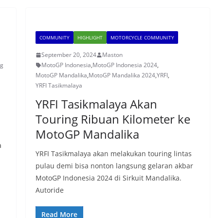
COMMUNITY
HIGHLIGHT
MOTORCYCLE COMMUNITY
September 20, 2024
Maston
ng
MotoGP Indonesia
,
MotoGP Indonesia 2024
,
MotoGP Mandalika
,
MotoGP Mandalika 2024
,
YRFI
,
YRFI Tasikmalaya
YRFI Tasikmalaya Akan
Touring Ribuan Kilometer ke
MotoGP Mandalika
a
YRFI Tasikmalaya akan melakukan touring lintas
pulau demi bisa nonton langsung gelaran akbar
MotoGP Indonesia 2024 di Sirkuit Mandalika.
Autoride
Read More