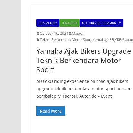
COMMUNITY
HIGHLIGHT
MOTORCYCLE COMMUNITY
October 16, 2024
Maston
Teknik Berkendara Motor Sport
,
Yamaha
,
YRFI
,
YRFI Suba
Yamaha Ajak Bikers Upgrade
Teknik Berkendara Motor
Sport
bLU cRU riding experience on road ajak bikers
upgrade teknik berkendara motor sport bersam
pembalap M Faerozi. Autoride – Event
Read More