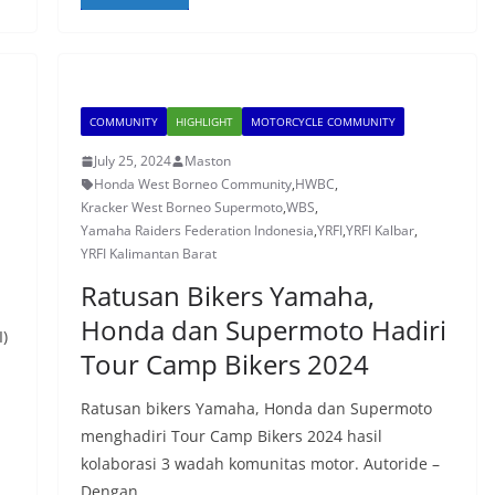
COMMUNITY
HIGHLIGHT
MOTORCYCLE COMMUNITY
July 25, 2024
Maston
Honda West Borneo Community
,
HWBC
,
Kracker West Borneo Supermoto
,
WBS
,
Yamaha Raiders Federation Indonesia
,
YRFI
,
YRFI Kalbar
,
YRFI Kalimantan Barat
Ratusan Bikers Yamaha,
Honda dan Supermoto Hadiri
)
Tour Camp Bikers 2024
Ratusan bikers Yamaha, Honda dan Supermoto
menghadiri Tour Camp Bikers 2024 hasil
kolaborasi 3 wadah komunitas motor. Autoride –
Dengan