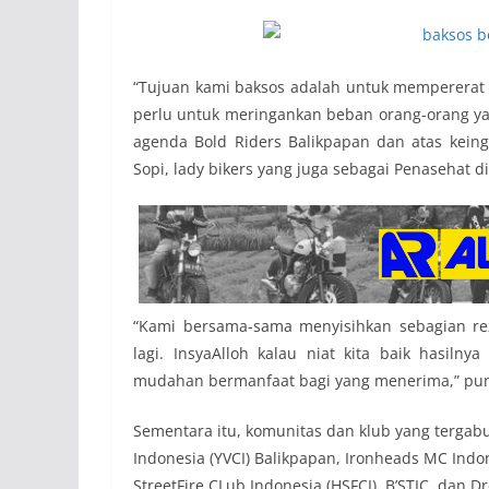
“Tujuan kami baksos adalah untuk mempererat
perlu untuk meringankan beban orang-orang ya
agenda Bold Riders Balikpapan dan atas keing
Sopi, lady bikers yang juga sebagai Penasehat d
“Kami bersama-sama menyisihkan sebagian re
lagi. InsyaAlloh kalau niat kita baik hasil
mudahan bermanfaat bagi yang menerima,” pu
Sementara itu, komunitas dan klub yang tergabu
Indonesia (YVCI) Balikpapan, Ironheads MC Indo
StreetFire CLub Indonesia (HSFCI), B’STIC, dan D