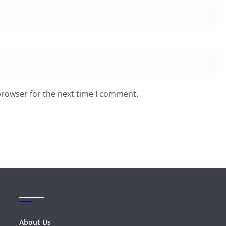
browser for the next time I comment.
_______
About Us