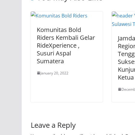
Komunitas Bold
Riders Kembali Gelar
Jamda
RideXperience ,
Regio
Susuri Aspal
Tengg
Sumatera
Sukses
Kunju
January 20, 2022
Ketu
Decemb
Leave a Reply