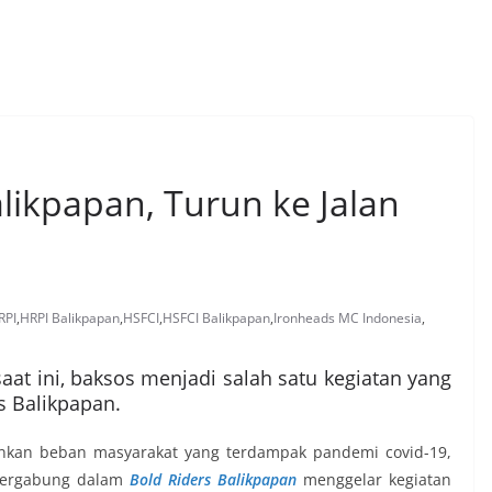
likpapan, Turun ke Jalan
RPI
,
HRPI Balikpapan
,
HSFCI
,
HSFCI Balikpapan
,
Ironheads MC Indonesia
,
at ini, baksos menjadi salah satu kegiatan yang
s Balikpapan.
kan beban masyarakat yang terdampak pandemi covid-19,
 tergabung dalam
Bold Riders Balikpapan
menggelar kegiatan