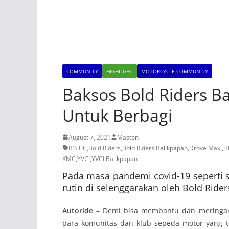
COMMUNITY
HIGHLIGHT
MOTORCYCLE COMMUNITY
Baksos Bold Riders Ba
Untuk Berbagi
August 7, 2021
Maston
B'STIC
,
Bold Riders
,
Bold Riders Balikpapan
,
Drove Maxi
,
H
KMC
,
YVCI
,
YVCI Balikpapan
Pada masa pandemi covid-19 seperti sa
rutin di selenggarakan oleh Bold Rider
Autoride
– Demi bisa membantu dan meringan
para komunitas dan klub sepeda motor yang