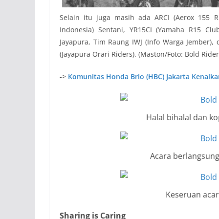
Selain itu juga masih ada ARCI (Aerox 155 R
Indonesia) Sentani, YR15CI (Yamaha R15 Clu
Jayapura, Tim Raung IWJ (Info Warga Jember), 
(Jayapura Orari Riders). (Maston/Foto: Bold Ride
->
Komunitas Honda Brio (HBC) Jakarta Kenalk
Halal bihalal dan k
Acara berlangsung
Keseruan acara
Sharing is Caring