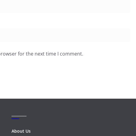
browser for the next time I comment.
_______
About Us