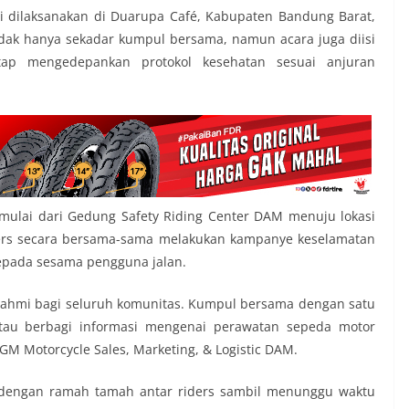
ini dilaksanakan di Duarupa Café, Kabupaten Bandung Barat,
Tidak hanya sekadar kumpul bersama, namun acara juga diisi
etap mengedepankan protokol kesehatan sesuai anjuran
dimulai dari Gedung Safety Riding Center DAM menuju lokasi
iders secara bersama-sama melakukan kampanye keselamatan
epada sesama pengguna jalan.
turahmi bagi seluruh komunitas. Kumpul bersama dengan satu
tau berbagi informasi mengenai perawatan sepeda motor
M Motorcycle Sales, Marketing, & Logistic DAM.
an dengan ramah tamah antar riders sambil menunggu waktu