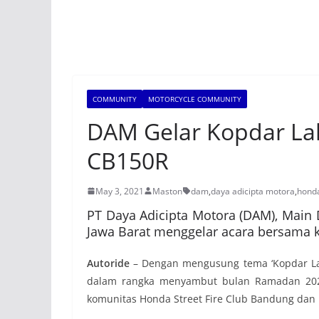
COMMUNITY
MOTORCYCLE COMMUNITY
DAM Gelar Kopdar La
CB150R
May 3, 2021
Maston
dam
,
daya adicipta motora
,
hond
PT Daya Adicipta Motora (DAM), Main
Jawa Barat menggelar acara bersama
Autoride
– Dengan mengusung tema ‘Kopdar Lak
dalam rangka menyambut bulan Ramadan 2021
komunitas Honda Street Fire Club Bandung dan