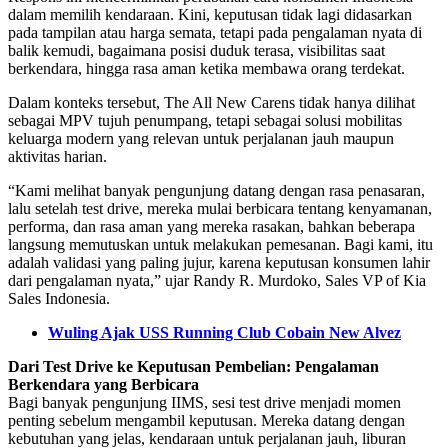
dalam memilih kendaraan. Kini, keputusan tidak lagi didasarkan
pada tampilan atau harga semata, tetapi pada pengalaman nyata di
balik kemudi, bagaimana posisi duduk terasa, visibilitas saat
berkendara, hingga rasa aman ketika membawa orang terdekat.
Dalam konteks tersebut, The All New Carens tidak hanya dilihat
sebagai MPV tujuh penumpang, tetapi sebagai solusi mobilitas
keluarga modern yang relevan untuk perjalanan jauh maupun
aktivitas harian.
“Kami melihat banyak pengunjung datang dengan rasa penasaran,
lalu setelah test drive, mereka mulai berbicara tentang kenyamanan,
performa, dan rasa aman yang mereka rasakan, bahkan beberapa
langsung memutuskan untuk melakukan pemesanan. Bagi kami, itu
adalah validasi yang paling jujur, karena keputusan konsumen lahir
dari pengalaman nyata,” ujar Randy R. Murdoko, Sales VP of Kia
Sales Indonesia.
Wuling Ajak USS Running Club Cobain New Alvez
Dari Test Drive ke Keputusan Pembelian: Pengalaman
Berkendara yang Berbicara
Bagi banyak pengunjung IIMS, sesi test drive menjadi momen
penting sebelum mengambil keputusan. Mereka datang dengan
kebutuhan yang jelas, kendaraan untuk perjalanan jauh, liburan