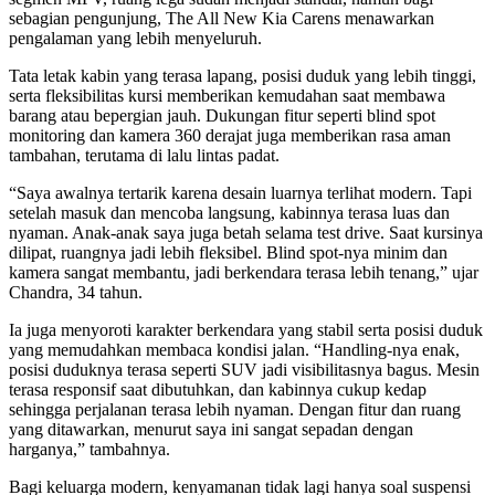
sebagian pengunjung, The All New Kia Carens menawarkan
pengalaman yang lebih menyeluruh.
Tata letak kabin yang terasa lapang, posisi duduk yang lebih tinggi,
serta fleksibilitas kursi memberikan kemudahan saat membawa
barang atau bepergian jauh. Dukungan fitur seperti blind spot
monitoring dan kamera 360 derajat juga memberikan rasa aman
tambahan, terutama di lalu lintas padat.
“Saya awalnya tertarik karena desain luarnya terlihat modern. Tapi
setelah masuk dan mencoba langsung, kabinnya terasa luas dan
nyaman. Anak-anak saya juga betah selama test drive. Saat kursinya
dilipat, ruangnya jadi lebih fleksibel. Blind spot-nya minim dan
kamera sangat membantu, jadi berkendara terasa lebih tenang,” ujar
Chandra, 34 tahun.
Ia juga menyoroti karakter berkendara yang stabil serta posisi duduk
yang memudahkan membaca kondisi jalan. “Handling-nya enak,
posisi duduknya terasa seperti SUV jadi visibilitasnya bagus. Mesin
terasa responsif saat dibutuhkan, dan kabinnya cukup kedap
sehingga perjalanan terasa lebih nyaman. Dengan fitur dan ruang
yang ditawarkan, menurut saya ini sangat sepadan dengan
harganya,” tambahnya.
Bagi keluarga modern, kenyamanan tidak lagi hanya soal suspensi