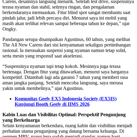
Carens, desainnya langsung menarik. Setelah test drive, suspensinya
terasa nyaman dan stabil, setirnya ringan, dan pengalaman
berkendaranya memuaskan. Fitur blind spot sangat membantu saat
pindah jalur, jadi lebih percaya diri. Menurut saya ini mobil yang
masih akan terlihat relevan sampai beberapa tahun ke depan,” ujar
Ongky.
Pandangan serupa disampaikan Agustinus, 60 tahun, yang melihat
The All New Carens dari sisi kenyamanan sekaligus pertimbangan
rasional. Ia merasakan suspensi yang nyaman namun tetap solid,
serta mesin yang responsif saat akselerasi.
“Suspensinya nyaman tapi tetap kokoh. Mesinnya juga terasa
bertenaga. Dengan fitur yang ditawarkan, menurut saya harganya
kompetitif. Ditambah lagi ada garansi 7 tahun yang memberi rasa
aman jangka panjang. Setelah mencoba langsung, saya merasa
yakin untuk membelinya,” ujar Agustinus.
Komunitas Geely EX5 Indonesia Society (EX5IS)
Kunjungi Booth Geely di IIMS 2026
Kabin Luas dan Visibilitas Optimal: Perspektif Pengunjung
yang Berkeluarga
Selain kenyamanan berkendara, ruang kabin dan visibilitas menjadi
perhatian utama pengunjung yang datang bersama keluarga. Di
segmen MPV, ruang lega sudah menjadi standar, namun bagi