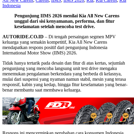
All New Carens
,
Carens
,
IIMS
,
IIMS 2026
,
Kia
,
Kia Carens
,
Kia
Indonesia
Pengunjung IIMS 2026 menilai Kia All New Carens
unggul dari sisi kenyamanan, performa, dan fitur
keselamatan setelah mencoba test drive.
AUTORIDE.CO.ID
– Di tengah persaingan segmen MPV
keluarga yang semakin kompetitif, Kia All New Carens
mendapatkan respons positif dari pengunjung Indonesia
International Motor Show (IIMS) 2026.
Tidak hanya tertarik pada desain dan fitur di atas kertas, sejumlah
pengunjung yang mencoba langsung unit test drive mengaku
menemukan pengalaman berkendara yang berbeda di kelasnya,
mulai dari suspensi yang nyaman namun stabil, mesin yang terasa
responsif, kabin yang kedap, hingga fitur keselamatan yang benar-
benar membantu saat membawa keluarga.
Respons ini mencerminkan perubahan cara konsumen Indonesia