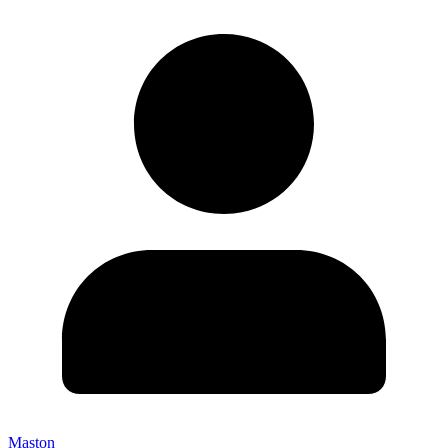
Maston