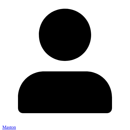
Maston