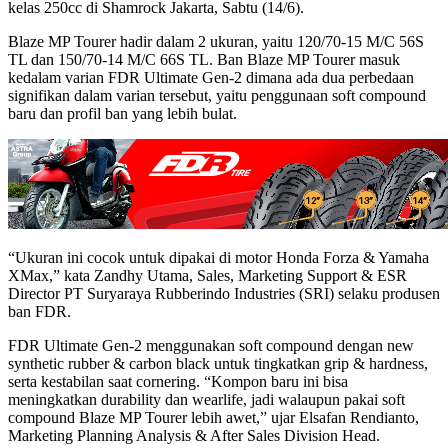
kelas 250cc di Shamrock Jakarta, Sabtu (14/6).
Blaze MP Tourer hadir dalam 2 ukuran, yaitu 120/70-15 M/C 56S
TL dan 150/70-14 M/C 66S TL. Ban Blaze MP Tourer masuk
kedalam varian FDR Ultimate Gen-2 dimana ada dua perbedaan
signifikan dalam varian tersebut, yaitu penggunaan soft compound
baru dan profil ban yang lebih bulat.
“Ukuran ini cocok untuk dipakai di motor Honda Forza & Yamaha
XMax,” kata Zandhy Utama, Sales, Marketing Support & ESR
Director PT Suryaraya Rubberindo Industries (SRI) selaku produsen
ban FDR.
FDR Ultimate Gen-2 menggunakan soft compound dengan new
synthetic rubber & carbon black untuk tingkatkan grip & hardness,
serta kestabilan saat cornering. “Kompon baru ini bisa
meningkatkan durability dan wearlife, jadi walaupun pakai soft
compound Blaze MP Tourer lebih awet,” ujar Elsafan Rendianto,
Marketing Planning Analysis & After Sales Division Head.