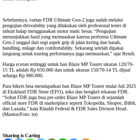
Sebelumnya, varian FDR Ultimate Gen-2 juga sudah melalui
pengujian driveability yang dilakukan oleh profesional tester di
sirkuit balap menggunakan motor matic besar. “Pengujian
menunjukkan hasil yang memuaskan karena performa Ultimate
Gen-2 unggul dari segi aspek grip di jalan kering dan basah,
handling, milage dan comfortability. Sekarang setelah dipakai
langsung untuk touring performanya juga memuaskan,” ujar Rendi.
Harga eceran tertinggi untuk ban Blaze MP Tourer ukuran 120/70-
15 TL adalah Rp 650.000 dan untuk ukuran 150/70-14 TL dijual
seharga Rp 980.000.
Para bikers bisa mendapatkan ban Blaze MP Tourer mulai Juli 2025
di Eksklusif FDR Store (EFO), toko dan bengkel rekanan FDR.
“Sobat FDR juga bisa pre-order Blaze MP Tourer di sejumlah
official store FDR di marketplace seperti Tokopedia, Shopee, Blibli,
dan Lazada,” kata Rinaldi Federal & FDR Sales Divison Head.
(Maston/Foto: ist)
Sharing is Caring