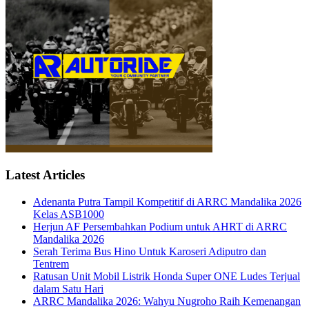
Latest Articles
Adenanta Putra Tampil Kompetitif di ARRC Mandalika 2026
Kelas ASB1000
Herjun AF Persembahkan Podium untuk AHRT di ARRC
Mandalika 2026
Serah Terima Bus Hino Untuk Karoseri Adiputro dan
Tentrem
Ratusan Unit Mobil Listrik Honda Super ONE Ludes Terjual
dalam Satu Hari
ARRC Mandalika 2026: Wahyu Nugroho Raih Kemenangan