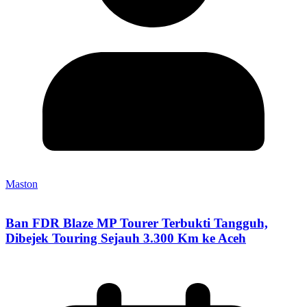
Maston
Ban FDR Blaze MP Tourer Terbukti Tangguh,
Dibejek Touring Sejauh 3.300 Km ke Aceh