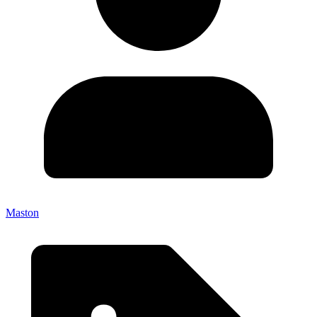
Maston