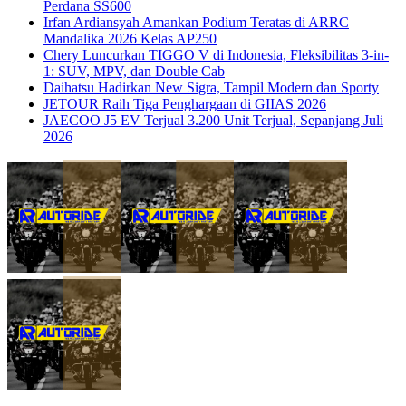
Perdana SS600
Irfan Ardiansyah Amankan Podium Teratas di ARRC
Mandalika 2026 Kelas AP250
Chery Luncurkan TIGGO V di Indonesia, Fleksibilitas 3-in-
1: SUV, MPV, dan Double Cab
Daihatsu Hadirkan New Sigra, Tampil Modern dan Sporty
JETOUR Raih Tiga Penghargaan di GIIAS 2026
JAECOO J5 EV Terjual 3.200 Unit Terjual, Sepanjang Juli
2026