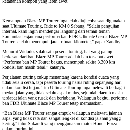
ketahanan kompon yang lebih awet.
Kemampuan Blaze MP Tourer juga telah diuji coba saat digunakan
saat Ultimate Touring, Ride to KM 0 Sabang. “Selain pengujian
internal, kami ingin mendengar langsung dari teman-teman
komunitas bagaimana performa ban FDR Ultimate Gen-2 Blaze MP
Tourer setelah menempuh jarak ribuan kilometer,” papar Zandhy.
Menurut Widodo, salah satu peserta touring, hal yang paling
berkesan dari ban Blaze MP Tourer adalah ban tersebut awet.
“Performa ban MP Tourer bagus, menempuh sekira 3.300 km
kondisi ban masih tebal,” katanya.
Perjalanan touring cukup menantang karena kondisi cuaca yang
tidak selalu cerah, tapi peserta touring harus riding sepanjang hari
dalam kondisi hujan. Tim Ultimate Touring juga melewati berbagai
medan jalan yang tidak selalu aspal mulus, sejumlah daerah masih
terdapat jalan yang rusak dan berlubang. Walaupun begitu, performa
ban FDR Ultimate Blaze MP Tourer tetap memuaskan.
“Ban Blaze MP Tourer sangat empuk walaupun melewati jalanan
aspal yang tidak rata dan sangat lengket di kondisi jalanan yangg
kering,” tutur Sukandi yang menggunakan motor Honda Forza
dalam touring ini.