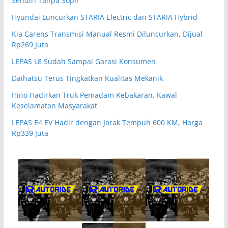
Sendiri Tanpa Sopir
Hyundai Luncurkan STARIA Electric dan STARIA Hybrid
Kia Carens Transmisi Manual Resmi Diluncurkan, Dijual
Rp269 Juta
LEPAS L8 Sudah Sampai Garasi Konsumen
Daihatsu Terus Tingkatkan Kualitas Mekanik
Hino Hadirkan Truk Pemadam Kebakaran, Kawal
Keselamatan Masyarakat
LEPAS E4 EV Hadir dengan Jarak Tempuh 600 KM, Harga
Rp339 Juta