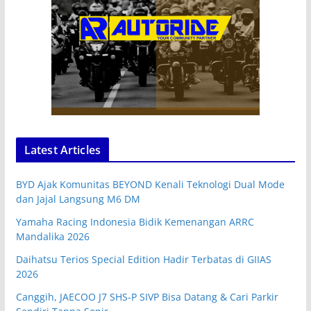
Latest Articles
BYD Ajak Komunitas BEYOND Kenali Teknologi Dual Mode
dan Jajal Langsung M6 DM
Yamaha Racing Indonesia Bidik Kemenangan ARRC
Mandalika 2026
Daihatsu Terios Special Edition Hadir Terbatas di GIIAS
2026
Canggih, JAECOO J7 SHS-P SIVP Bisa Datang & Cari Parkir