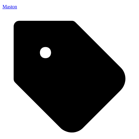
Maston