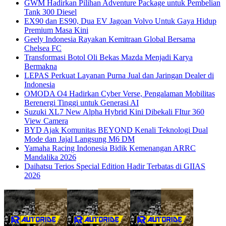
GWM Hadirkan Pilihan Adventure Package untuk Pembelian
Tank 300 Diesel
EX90 dan ES90, Dua EV Jagoan Volvo Untuk Gaya Hidup
Premium Masa Kini
Geely Indonesia Rayakan Kemitraan Global Bersama
Chelsea FC
Transformasi Botol Oli Bekas Mazda Menjadi Karya
Bermakna
LEPAS Perkuat Layanan Purna Jual dan Jaringan Dealer di
Indonesia
OMODA O4 Hadirkan Cyber Verse, Pengalaman Mobilitas
Berenergi Tinggi untuk Generasi AI
Suzuki XL7 New Alpha Hybrid Kini Dibekali FItur 360
View Camera
BYD Ajak Komunitas BEYOND Kenali Teknologi Dual
Mode dan Jajal Langsung M6 DM
Yamaha Racing Indonesia Bidik Kemenangan ARRC
Mandalika 2026
Daihatsu Terios Special Edition Hadir Terbatas di GIIAS
2026