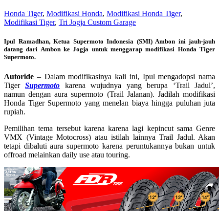
Honda Tiger
,
Modifikasi Honda
,
Modifikasi Honda Tiger
,
Modifikasi Tiger
,
Tri Jogja Custom Garage
Ipul Ramadhan, Ketua Supermoto Indonesia (SMI) Ambon ini jauh-jauh
datang dari Ambon ke Jogja untuk menggarap modifikasi Honda Tiger
Supermoto.
Autoride
– Dalam modifikasinya kali ini, Ipul mengadopsi nama
Tiger
Supermoto
karena wujudnya yang berupa ‘Trail Jadul’,
namun dengan aura supermoto (Trail Jalanan). Jadilah modifikasi
Honda Tiger Supermoto yang menelan biaya hingga puluhan juta
rupiah.
Pemilihan tema tersebut karena karena lagi kepincut sama Genre
VMX (Vintage Motocross) atau istilah lainnya Trail Jadul. Akan
tetapi dibaluti aura supermoto karena peruntukannya bukan untuk
offroad melainkan daily use atau touring.