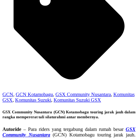
GCN
,
GCN Kotamobagu
,
GSX Community Nusantara
,
Komunitas
GSX
,
Komunitas Suzuki
,
Komunitas Suzuki GSX
GSX Community Nusantara (GCN) Kotamobagu touring jarak jauh dalam
rangka mempererat tali silaturahmi antar membernya.
Autoride
– Para riders yang tergabung dalam rumah besar
GSX
Community Nusantara
(GCN) Kotamobagu touring jarak jauh.