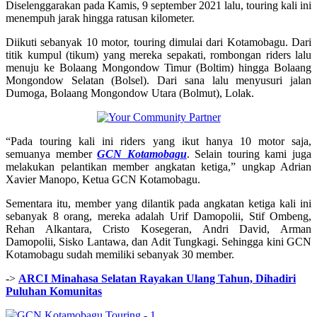
Diselenggarakan pada Kamis, 9 september 2021 lalu, touring kali ini
menempuh jarak hingga ratusan kilometer.
Diikuti sebanyak 10 motor, touring dimulai dari Kotamobagu. Dari
titik kumpul (tikum) yang mereka sepakati, rombongan riders lalu
menuju ke Bolaang Mongondow Timur (Boltim) hingga Bolaang
Mongondow Selatan (Bolsel). Dari sana lalu menyusuri jalan
Dumoga, Bolaang Mongondow Utara (Bolmut), Lolak.
“Pada touring kali ini riders yang ikut hanya 10 motor saja,
semuanya member
GCN Kotamobagu
. Selain touring kami juga
melakukan pelantikan member angkatan ketiga,” ungkap Adrian
Xavier Manopo, Ketua GCN Kotamobagu.
Sementara itu, member yang dilantik pada angkatan ketiga kali ini
sebanyak 8 orang, mereka adalah Urif Damopolii, Stif Ombeng,
Rehan Alkantara, Cristo Kosegeran, Andri David, Arman
Damopolii, Sisko Lantawa, dan Adit Tungkagi. Sehingga kini GCN
Kotamobagu sudah memiliki sebanyak 30 member.
->
ARCI Minahasa Selatan Rayakan Ulang Tahun, Dihadiri
Puluhan Komunitas