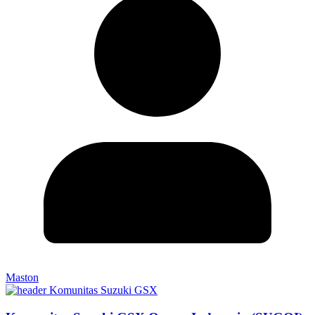
Maston