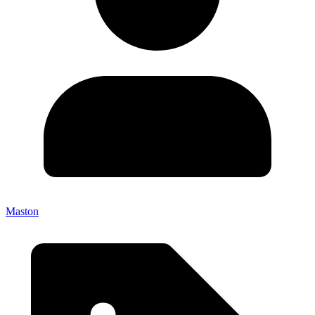
Maston