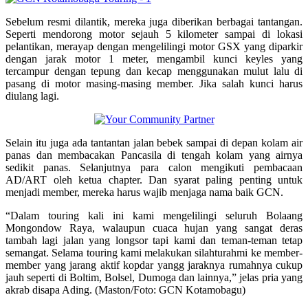
Sebelum resmi dilantik, mereka juga diberikan berbagai tantangan.
Seperti mendorong motor sejauh 5 kilometer sampai di lokasi
pelantikan, merayap dengan mengelilingi motor GSX yang diparkir
dengan jarak motor 1 meter, mengambil kunci keyles yang
tercampur dengan tepung dan kecap menggunakan mulut lalu di
pasang di motor masing-masing member. Jika salah kunci harus
diulang lagi.
Selain itu juga ada tantantan jalan bebek sampai di depan kolam air
panas dan membacakan Pancasila di tengah kolam yang airnya
sedikit panas. Selanjutnya para calon mengikuti pembacaan
AD/ART oleh ketua chapter. Dan syarat paling penting untuk
menjadi member, mereka harus wajib menjaga nama baik GCN.
“Dalam touring kali ini kami mengelilingi seluruh Bolaang
Mongondow Raya, walaupun cuaca hujan yang sangat deras
tambah lagi jalan yang longsor tapi kami dan teman-teman tetap
semangat. Selama touring kami melakukan silahturahmi ke member-
member yang jarang aktif kopdar yangg jaraknya rumahnya cukup
jauh seperti di Boltim, Bolsel, Dumoga dan lainnya,” jelas pria yang
akrab disapa Ading. (Maston/Foto: GCN Kotamobagu)