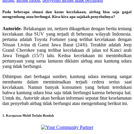
airbag
,
airbag mobil
,
penyebab airbag tidak berfungsi
Pada beberapa situasi dan kasus kecelakaan, airbag bisa saja gagal
mengembang atau berfungsi. Kira-kira apa sajakah penyebabnya?
Autoride-
Belakangan ini, netizen dikagetkan dengan berita tentang
kecelakaan dua SUV yang terjadi di beberapa wilayah Indonesia.
pertama adalah Toyota Fortuner yang terlibat kecelakaan dengan
Nissan Livina di Garut Jawa Barat (24/6). Terakhir adalah Jeep
Grand Cherokee yang terlibat kecelakaan di jalan tol Kanci arah
Jawa Tengah (15/7) lalu. Kedua kecelakaan ini menimbulkan
pertanyaan yang sama lantaran diklaim airbag atau kantung udara
yang tidak berfungsi.
Dihimpun dari berbagai sumber, kantung udara memang sangat
membantu dalam meminimalkan terjadi cedera serius saat
kecelakaan. Namun banyak konsumen yang belum teredukasi
bahwa kantung udara bisa saja tidak berfungsi karena beberapa hal.
Untuk itu,
Autoride
akan berikan informasi seputat fitur keselamatan
dan penyebab airbag tidak berfungsi atau mengembang berikut ini.
1. Kecepatan Mobil Terlalu Rendah