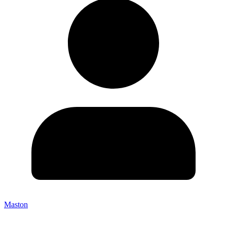
Maston