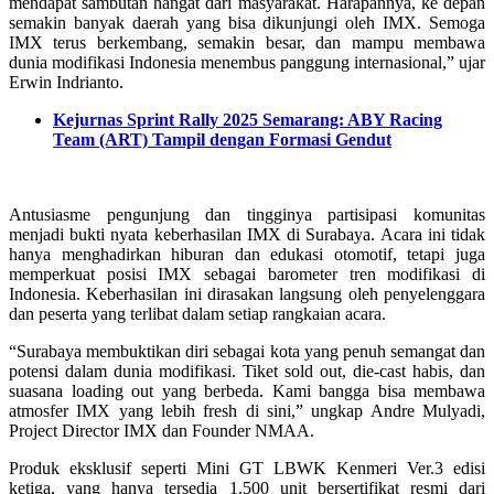
mendapat sambutan hangat dari masyarakat. Harapannya, ke depan
semakin banyak daerah yang bisa dikunjungi oleh IMX. Semoga
IMX terus berkembang, semakin besar, dan mampu membawa
dunia modifikasi Indonesia menembus panggung internasional,” ujar
Erwin Indrianto.
Kejurnas Sprint Rally 2025 Semarang: ABY Racing
Team (ART) Tampil dengan Formasi Gendut
Antusiasme pengunjung dan tingginya partisipasi komunitas
menjadi bukti nyata keberhasilan IMX di Surabaya. Acara ini tidak
hanya menghadirkan hiburan dan edukasi otomotif, tetapi juga
memperkuat posisi IMX sebagai barometer tren modifikasi di
Indonesia. Keberhasilan ini dirasakan langsung oleh penyelenggara
dan peserta yang terlibat dalam setiap rangkaian acara.
“Surabaya membuktikan diri sebagai kota yang penuh semangat dan
potensi dalam dunia modifikasi. Tiket sold out, die-cast habis, dan
suasana loading out yang berbeda. Kami bangga bisa membawa
atmosfer IMX yang lebih fresh di sini,” ungkap Andre Mulyadi,
Project Director IMX dan Founder NMAA.
Produk eksklusif seperti Mini GT LBWK Kenmeri Ver.3 edisi
ketiga, yang hanya tersedia 1.500 unit bersertifikat resmi dari