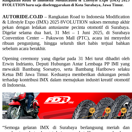
Rangkaian Road to Indonesia Modification & Lifestyle Expo (IMX) 2025
8VOLUTION baru saja diselenggarakan di Kota Surabaya, Jawa Timur.
AUTORIDE.CO.ID
– Rangkaian Road to Indonesia Modification
& Lifestyle Expo (IMX) 2025 8VOLUTION sukses menutup akhir
pekan dengan ledakan antusiasme pecinta otomotif di Surabaya.
Digelar selama dua hari, 31 Mei – 1 Juni 2025, di Surabaya
Convention Center – Pakuwon Mall (PTC), acara ini menyedot
ribuan pengunjung, hingga seluruh tiket habis terjual bahkan
sebelum acara berakhir.
Opening ceremony yang digelar pada 31 Mei turut dihadiri oleh
Erwin Indrianto, Deputi Hubungan Antar Lembaga PP IMI yang
mewakili Bambang Soesatyo, serta Bambang Haribowo selaku
Ketua IMI Jawa Timur. Keduanya memberikan dukungan penuh
terhadap kontribusi IMX dalam memajukan industri kreatif otomotif
di Indonesia.
“Semoga gelaran IMX di Surabaya berlangsung meriah dan