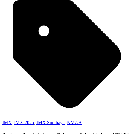
IMX
,
IMX 2025
,
IMX Surabaya
,
NMAA