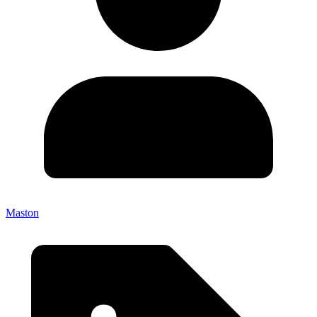
Maston