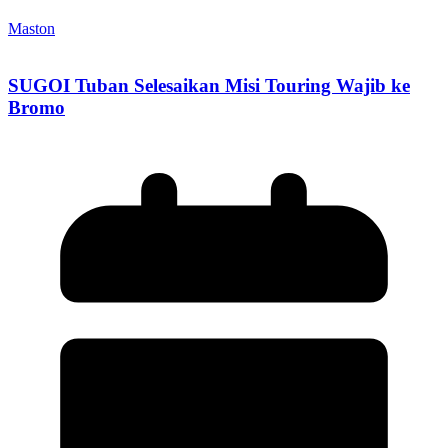
Maston
SUGOI Tuban Selesaikan Misi Touring Wajib ke
Bromo