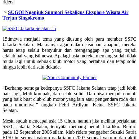
riders.
->
SUGOI Nganjuk Sunmori Sekaligus Eksplore Wisata Air
Terjun Singokromo
15timewa menjadi tema yang diusung oleh para member SSFC
Jakarta Setalan. Maknanya agar dalam keadaan apapun, mereka
harus tetap selalu bersyukur dan menganggap apa yang terjadi
adalah hal yang istimewa. Apalagi usia mereka memang sudah tidak
muda lagi untuk sebuak klub motor yang bertahan dan tetap solid
hingga lebih dari satu dekade.
“Berharap semoga kedepanya SSFC Jakarta Selatan tetap jadi lebih
baik lagi, lebih kompak, dan selalu solid. Dan bisa menjadi contoh
yang baik buat club-club motor yang lain atau pengendara roda dua
pada umumnya,” ungkap Febri Ardiyan, Ketua SSFC Jakarta
Selatan.
Meski sudah mencapai usia 15 tahun, namun jika melihat perjalanan
SSFC Jakarta Selatan, ternyata memang penuh lika-liku. Berdiri
pada 12 September 2006 silam, klub riders penggeber Suzuki Satria
F150 ini sempat vakum pada tahun 2007 sempat vakum, dan aktif