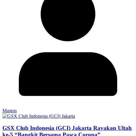
Maston
GSX Club Indonesia (GCI) Jakarta Rayakan Ultah
ke-5 “Bangkit Bersama Pasca Corona”