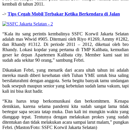
kembali di tahun 2011.
->
Tips Cegah Mobil Terbakar Ketika Berkendara di Jalan
“Kala itu sang perintis kembalinya SSFC Korwil Jakarta Selatan
adalah mas Wiwid #905. Ditemani oleh Riyo #1269, Ammy #1282,
dan Rhandy #1312. Di periode 2011 – 2012, diketuai oleh bro
Rhandy. Lokasi kopdar yang pertama di TMP Kalibata, kemudian
geser ke depan Apartemen Kalibata city. Member kami saat ini
sudah ada sekitar 90 orang,” sambung Febri.
Dikatakan Febri, yang menarik dari acara ultah tahun ini adalah
mereka masih diberi kesehatan oleh Tuhan YME untuk bisa saling
bersilaturahmi dengan anggota. Serta begitu banyak tamu undangan
baik sesepuh maupun senior yang kebetulan sudah lama vakum, tapi
kali ini bisa ikut hadir.
“Kita harus tetap berkomunikasi dan berkomitmen. Kenapa
demikian, karena selama pandemi kita sudah sangat lama tidak
bertegur sapa secara tatap muka. Dan kali ini mungkin waktu yang
dianggap tepat. Tentunya dengan melakukan prokes yang sudah
ditentukan dan tidak melakukan acara sampai larut malam,” pungkas
Febri. (Maston/Foto: SSFC Korwil Jakarta Selatan)