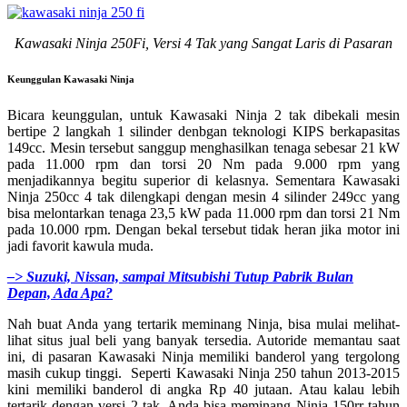
Kawasaki Ninja 250Fi, Versi 4 Tak yang Sangat Laris di Pasaran
Keunggulan Kawasaki Ninja
Bicara keunggulan, untuk Kawasaki Ninja 2 tak dibekali mesin
bertipe 2 langkah 1 silinder denbgan teknologi KIPS berkapasitas
149cc. Mesin tersebut sanggup menghasilkan tenaga sebesar 21 kW
pada 11.000 rpm dan torsi 20 Nm pada 9.000 rpm yang
menjadikannya begitu superior di kelasnya. Sementara Kawasaki
Ninja 250cc 4 tak dilengkapi dengan mesin 4 silinder 249cc yang
bisa melontarkan tenaga 23,5 kW pada 11.000 rpm dan torsi 21 Nm
pada 10.000 rpm. Dengan bekal tersebut tidak heran jika motor ini
jadi favorit kawula muda.
–> Suzuki, Nissan, sampai Mitsubishi Tutup Pabrik Bulan
Depan, Ada Apa?
Nah buat Anda yang tertarik meminang Ninja, bisa mulai melihat-
lihat situs jual beli yang banyak tersedia. Autoride memantau saat
ini, di pasaran Kawasaki Ninja memiliki banderol yang tergolong
masih cukup tinggi. Seperti Kawasaki Ninja 250 tahun 2013-2015
kini memiliki banderol di angka Rp 40 jutaan. Atau kalau lebih
tertarik dengan versi 2 tak, Anda bisa meminang Ninja 150rr tahun