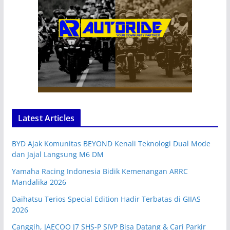
Latest Articles
BYD Ajak Komunitas BEYOND Kenali Teknologi Dual Mode
dan Jajal Langsung M6 DM
Yamaha Racing Indonesia Bidik Kemenangan ARRC
Mandalika 2026
Daihatsu Terios Special Edition Hadir Terbatas di GIIAS
2026
Canggih, JAECOO J7 SHS-P SIVP Bisa Datang & Cari Parkir