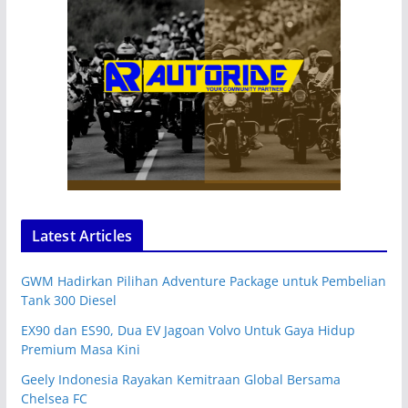
Latest Articles
GWM Hadirkan Pilihan Adventure Package untuk Pembelian
Tank 300 Diesel
EX90 dan ES90, Dua EV Jagoan Volvo Untuk Gaya Hidup
Premium Masa Kini
Geely Indonesia Rayakan Kemitraan Global Bersama
Chelsea FC