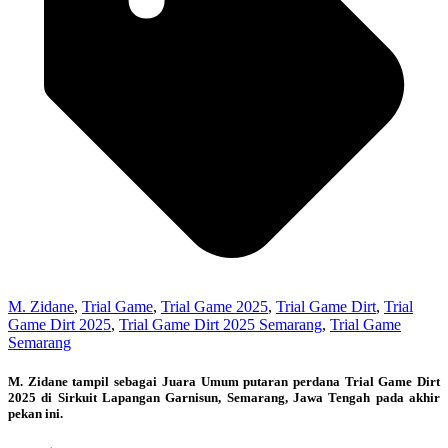
M. Zidane
,
Trial Game
,
Trial Game 2025
,
Trial Game Dirt
,
Trial
Game Dirt 2025
,
Trial Game Dirt 2025 Semarang
,
Trial Game
Semarang
M. Zidane tampil sebagai Juara Umum putaran perdana Trial Game Dirt
2025 di Sirkuit Lapangan Garnisun, Semarang, Jawa Tengah pada akhir
pekan ini.