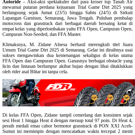
Autoride
– Aksi-aksi spektakuler dari para kroser top Tanah Air
mewarnai putaran perdana kejuaraan Trial Game Dirt 2025 yang
berlangsung sejak Jumat (23/5) hingga Sabtu (24/5) di Sirkuit
Lapangan Garnisun, Semarang, Jawa Tengah. Puluhan pembalap
motocross dan grasstrack dari berbagai daerah bersaing ketat di
empat kelas yang diperlombakan yaitu FFA Open, Campuran Open,
Campuran Non-Seeded, dan FFA Master.
Klimaksnya, M. Zidane Alnesa berhasil merengkuh titel Juara
Umum Trial Game Dirt 2025 di Semarang. Gelar ini diraihnya usai
sukses mengawinkan dua kemenangan sekaligus di kelas utama
FFA Open dan Campuran Open. Ganasnya berbagai obstacle yang
licin dan lintasan berlumpur akibat hujan dengan lihai ditaklukkan
oleh rider asal Blitar ini tanpa cela.
Di kelas FFA Open, Zidane tampil cemerlang dan konsisten sejak
sesi Heat 1 hingga Heat 4 dengan meraup total 97 poin. Di Heat 4,
peraih medali emas cabor bermotor grasstrack di PON XXI Aceh-
Sumut ini memimpin dengan mencatatkan waktu tercepat 2 menit