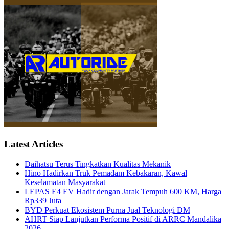
Latest Articles
Daihatsu Terus Tingkatkan Kualitas Mekanik
Hino Hadirkan Truk Pemadam Kebakaran, Kawal
Keselamatan Masyarakat
LEPAS E4 EV Hadir dengan Jarak Tempuh 600 KM, Harga
Rp339 Juta
BYD Perkuat Ekosistem Purna Jual Teknologi DM
AHRT Siap Lanjutkan Performa Positif di ARRC Mandalika
2026