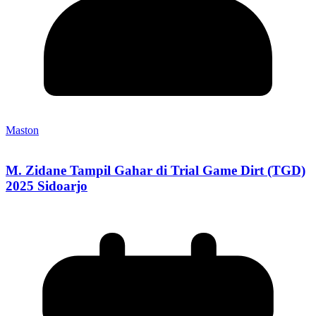
Maston
M. Zidane Tampil Gahar di Trial Game Dirt (TGD)
2025 Sidoarjo