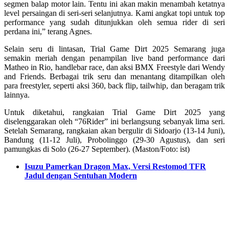
segmen balap motor lain. Tentu ini akan makin menambah ketatnya
level persaingan di seri-seri selanjutnya. Kami angkat topi untuk top
performance yang sudah ditunjukkan oleh semua rider di seri
perdana ini,” terang Agnes.
Selain seru di lintasan, Trial Game Dirt 2025 Semarang juga
semakin meriah dengan penampilan live band performance dari
Matheo in Rio, handlebar race, dan aksi BMX Freestyle dari Wendy
and Friends. Berbagai trik seru dan menantang ditampilkan oleh
para freestyler, seperti aksi 360, back flip, tailwhip, dan beragam trik
lainnya.
Untuk diketahui, rangkaian Trial Game Dirt 2025 yang
diselenggarakan oleh “76Rider” ini berlangsung sebanyak lima seri.
Setelah Semarang, rangkaian akan bergulir di Sidoarjo (13-14 Juni),
Bandung (11-12 Juli), Probolinggo (29-30 Agustus), dan seri
pamungkas di Solo (26-27 September). (Maston/Foto: ist)
Isuzu Pamerkan Dragon Max, Versi Restomod TFR
Jadul dengan Sentuhan Modern