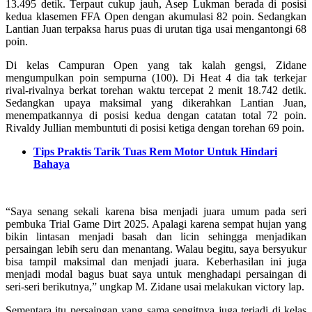
13.495 detik. Terpaut cukup jauh, Asep Lukman berada di posisi
kedua klasemen FFA Open dengan akumulasi 82 poin. Sedangkan
Lantian Juan terpaksa harus puas di urutan tiga usai mengantongi 68
poin.
Di kelas Campuran Open yang tak kalah gengsi, Zidane
mengumpulkan poin sempurna (100). Di Heat 4 dia tak terkejar
rival-rivalnya berkat torehan waktu tercepat 2 menit 18.742 detik.
Sedangkan upaya maksimal yang dikerahkan Lantian Juan,
menempatkannya di posisi kedua dengan catatan total 72 poin.
Rivaldy Jullian membuntuti di posisi ketiga dengan torehan 69 poin.
Tips Praktis Tarik Tuas Rem Motor Untuk Hindari
Bahaya
“Saya senang sekali karena bisa menjadi juara umum pada seri
pembuka Trial Game Dirt 2025. Apalagi karena sempat hujan yang
bikin lintasan menjadi basah dan licin sehingga menjadikan
persaingan lebih seru dan menantang. Walau begitu, saya bersyukur
bisa tampil maksimal dan menjadi juara. Keberhasilan ini juga
menjadi modal bagus buat saya untuk menghadapi persaingan di
seri-seri berikutnya,” ungkap M. Zidane usai melakukan victory lap.
Sementara itu persaingan yang sama sengitnya juga terjadi di kelas