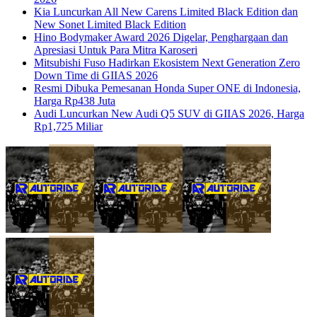
Kia Luncurkan All New Carens Limited Black Edition dan
New Sonet Limited Black Edition
Hino Bodymaker Award 2026 Digelar, Penghargaan dan
Apresiasi Untuk Para Mitra Karoseri
Mitsubishi Fuso Hadirkan Ekosistem Next Generation Zero
Down Time di GIIAS 2026
Resmi Dibuka Pemesanan Honda Super ONE di Indonesia,
Harga Rp438 Juta
Audi Luncurkan New Audi Q5 SUV di GIIAS 2026, Harga
Rp1,725 Miliar