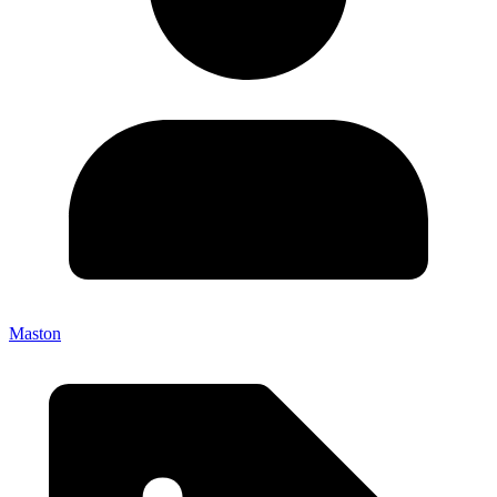
Maston