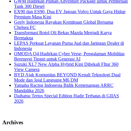
GWM Hadirkan Pilihan Adventure Package untuk Pembelian
Tank 300 Diesel
EX90 dan ES90, Dua EV Jagoan Volvo Untuk Gaya Hidup
Premium Masa Kini
Geely Indonesia Rayakan Kemitraan Global Bersama
Chelsea FC
Transformasi Botol Oli Bekas Mazda Menjadi Karya
Bermakna
LEPAS Perkuat Layanan Purna Jual dan Jaringan Dealer di
Indonesia
OMODA O4 Hadirkan Cyber Verse, Pengalaman Mobilitas
Berenergi Tinggi untuk Generasi AI
Suzuki XL7 New Alpha Hybrid Kini Dibekali FItur 360
View Camera
BYD Ajak Komunitas BEYOND Kenali Teknologi Dual
Mode dan Jajal Langsung M6 DM
Yamaha Racing Indonesia Bidik Kemenangan ARRC
Mandalika 2026
Daihatsu Terios Special Edition Hadir Terbatas di GIIAS
2026
Archives