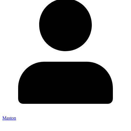
Maston