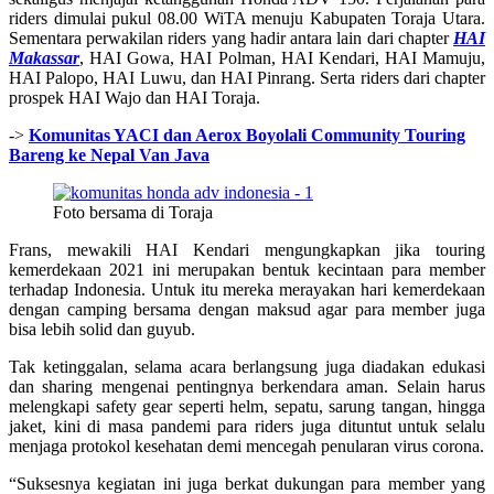
riders dimulai pukul 08.00 WiTA menuju Kabupaten Toraja Utara.
Sementara perwakilan riders yang hadir antara lain dari chapter
HAI
Makassar
, HAI Gowa, HAI Polman, HAI Kendari, HAI Mamuju,
HAI Palopo, HAI Luwu, dan HAI Pinrang. Serta riders dari chapter
prospek HAI Wajo dan HAI Toraja.
->
Komunitas YACI dan Aerox Boyolali Community Touring
Bareng ke Nepal Van Java
Foto bersama di Toraja
Frans, mewakili HAI Kendari mengungkapkan jika touring
kemerdekaan 2021 ini merupakan bentuk kecintaan para member
terhadap Indonesia. Untuk itu mereka merayakan hari kemerdekaan
dengan camping bersama dengan maksud agar para member juga
bisa lebih solid dan guyub.
Tak ketinggalan, selama acara berlangsung juga diadakan edukasi
dan sharing mengenai pentingnya berkendara aman. Selain harus
melengkapi safety gear seperti helm, sepatu, sarung tangan, hingga
jaket, kini di masa pandemi para riders juga dituntut untuk selalu
menjaga protokol kesehatan demi mencegah penularan virus corona.
“Suksesnya kegiatan ini juga berkat dukungan para member yang