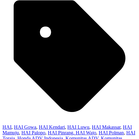
HAI
,
HAI Gowa
,
HAI Kendari
,
HAI Luwu
,
HAI Makassar
,
HAI
Mamuju
,
HAI Palopo
,
HAI Pinrang. HAI Wajo
,
HAI Polman
,
HAI
Toraja
,
Honda ADV Indonesia
,
Komunitas ADV
,
Komunitas