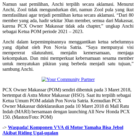
Namun saat pemilihan, Anchi terpilih secara aklamasi. Menurut
Anchi, Zool tidak mengundurkan diri, namun Zool pula yang ikut
memfasilitasi agar terjadi pemilihan ketua secara aklamasi. “Dari 80
member yang ada, hadir sekitar 30an member, semua dari Makassar,
karena PCX Owner Makassar tidak ada chapter,” ungkap Anchi
sebagai Ketua POM periode 2021 – 2023.
Anchi dalam kepemimpinannya menggantikan ketua sebelumnya
yang dijabat oleh Pon Novia Satria. “Saya mempunyai visi
mempererat silaturahmi, menjalin kemersamaan, menjaga
kekompakan. Dan misi memperkuat kebersamaan sesama member
untuk menyatukan pikiran yang berbeda menjadi satu tujuan,”
sambung Anchi.
PCX Owner Makassar (POM) sendiri dibentuk pada 3 Maret 2018,
bertempat di Astra Motor Makassar (HSO). Saat itu terpilih sebagai
Ketua Umum POM adalah Pon Novia Satria. Kemudian PCX
Owner Makassar dideklarasikan pada 10 Maret 2018 di Mall Ratu
Indah (MARI) bersamaan dengan launching All New Honda PCX
150. (Maston/Foto: POM)
->
Waspada! Komponen VVA di Motor Yamaha Bisa Jebol
Akibat Riding Ugal-ugalan