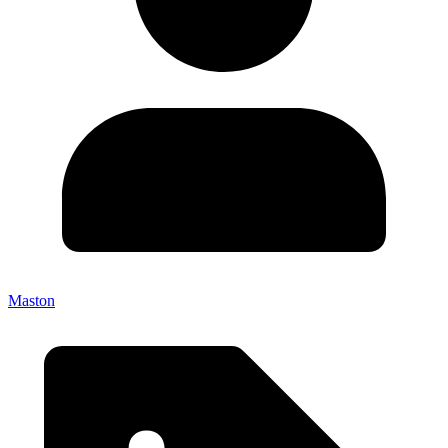
Maston