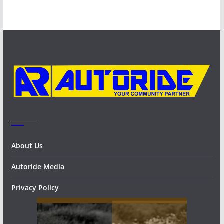
c
h
i
v
e
s
_______
About Us
Autoride Media
Privacy Policy